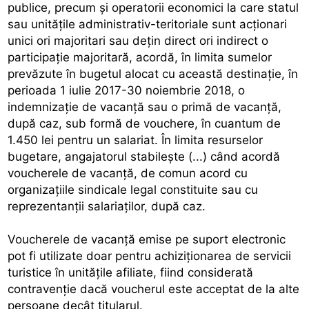
publice, precum şi operatorii economici la care statul
sau unităţile administrativ-teritoriale sunt acţionari
unici ori majoritari sau deţin direct ori indirect o
participaţie majoritară, acordă, în limita sumelor
prevăzute în bugetul alocat cu această destinaţie, în
perioada 1 iulie 2017-30 noiembrie 2018, o
indemnizaţie de vacanţă sau o primă de vacanţă,
după caz, sub formă de vouchere, în cuantum de
1.450 lei pentru un salariat. În limita resurselor
bugetare, angajatorul stabileşte (...) când acordă
voucherele de vacanţă, de comun acord cu
organizaţiile sindicale legal constituite sau cu
reprezentanţii salariaţilor, după caz.
Voucherele de vacanţă emise pe suport electronic
pot fi utilizate doar pentru achiziţionarea de servicii
turistice în unităţile afiliate, fiind considerată
contravenţie dacă voucherul este acceptat de la alte
persoane decât titularul.