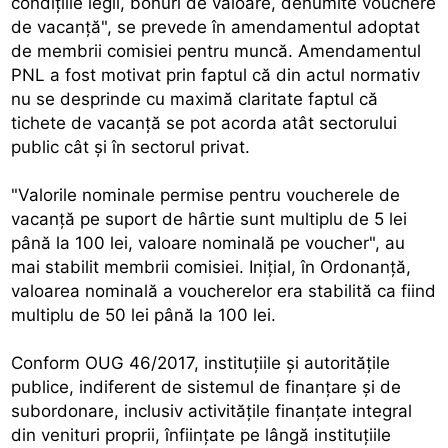
condiţiile legii, bonuri de valoare, denumite vouchere
de vacanţă", se prevede în amendamentul adoptat
de membrii comisiei pentru muncă. Amendamentul
PNL a fost motivat prin faptul că din actul normativ
nu se desprinde cu maximă claritate faptul că
tichete de vacanţă se pot acorda atât sectorului
public cât şi în sectorul privat.
"Valorile nominale permise pentru voucherele de
vacanţă pe suport de hârtie sunt multiplu de 5 lei
până la 100 lei, valoare nominală pe voucher", au
mai stabilit membrii comisiei. Iniţial, în Ordonanţă,
valoarea nominală a voucherelor era stabilită ca fiind
multiplu de 50 lei până la 100 lei.
Conform OUG 46/2017, instituţiile şi autorităţile
publice, indiferent de sistemul de finanţare şi de
subordonare, inclusiv activităţile finanţate integral
din venituri proprii, înfiinţate pe lângă instituţiile