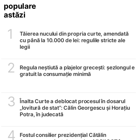
populare
astăzi
1
Tăierea nucului din propria curte, amendată
cu până la 10.000 de lei: regulile stricte ale
legii
2
Regula neștiută a plajelor grecești: șezlongul e
gratuit la consumație minimă
3
Înalta Curte a deblocat procesul în dosarul
„lovitură de stat”: Călin Georgescu și Horațiu
Potra, în judecată
4
Fostul consilier prezidențial Cătălin