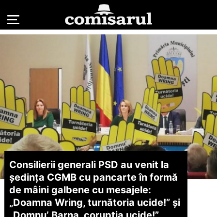
Consilierii generali PSD au venit la
ședința CGMB cu pancarte în formă
de mâini galbene cu mesajele:
„Doamna Wring, turnătoria ucide!” și
„Domnu’ Barna, corupția ucide!”