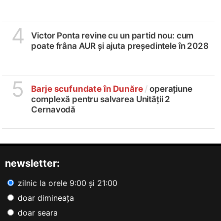
4
Victor Ponta revine cu un partid nou: cum
poate frâna AUR și ajuta președintele în 2028
5
Barje scufundate în Dunăre
/
operațiune
complexă pentru salvarea Unității 2
Cernavodă
newsletter:
zilnic la orele 9:00 și 21:00
doar dimineața
doar seara