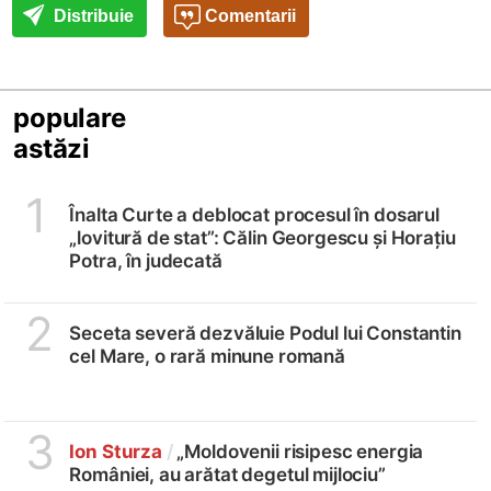
Distribuie
Comentarii
populare
astăzi
1
Înalta Curte a deblocat procesul în dosarul
„lovitură de stat”: Călin Georgescu și Horațiu
Potra, în judecată
2
Seceta severă dezvăluie Podul lui Constantin
cel Mare, o rară minune romană
3
Ion Sturza
/
„Moldovenii risipesc energia
României, au arătat degetul mijlociu”