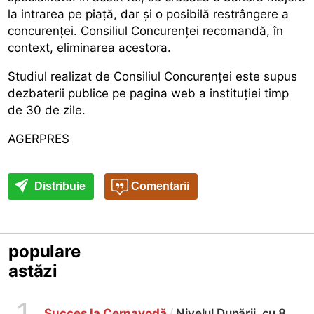
la intrarea pe piață, dar și o posibilă restrângere a
concurenței. Consiliul Concurenței recomandă, în
context, eliminarea acestora.
Studiul realizat de Consiliul Concurenței este supus
dezbaterii publice pe pagina web a instituției timp
de 30 de zile.
AGERPRES
Distribuie
Comentarii
populare
astăzi
1
Succes la Cernavodă
/
Nivelul Dunării, cu 8