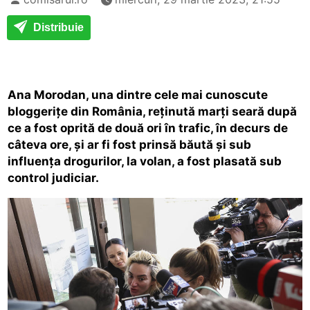
Distribuie
Ana Morodan, una dintre cele mai cunoscute
bloggerițe din România, reținută marți seară după
ce a fost oprită de două ori în trafic, în decurs de
câteva ore, și ar fi fost prinsă băută și sub
influența drogurilor, la volan, a fost plasată sub
control judiciar.