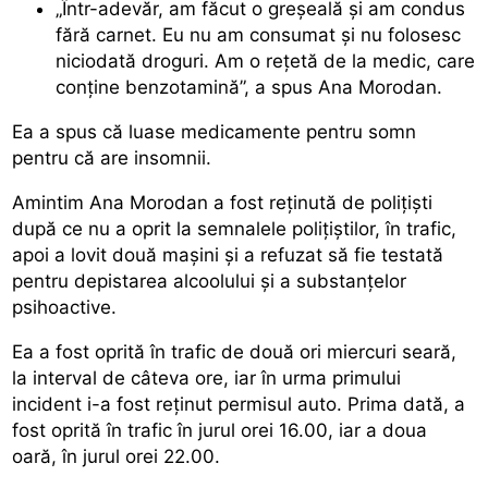
„Într-adevăr, am făcut o greşeală şi am condus
fără carnet. Eu nu am consumat şi nu folosesc
niciodată droguri. Am o reţetă de la medic, care
conţine benzotamină”, a spus Ana Morodan.
Ea a spus că luase medicamente pentru somn
pentru că are insomnii.
Amintim Ana Morodan a fost reţinută de poliţişti
după ce nu a oprit la semnalele polițiștilor, în trafic,
apoi a lovit două maşini şi a refuzat să fie testată
pentru depistarea alcoolului şi a substanţelor
psihoactive.
Ea a fost oprită în trafic de două ori miercuri seară,
la interval de câteva ore, iar în urma primului
incident i-a fost reținut permisul auto. Prima dată, a
fost oprită în trafic în jurul orei 16.00, iar a doua
oară, în jurul orei 22.00.