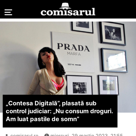
„Contesa Digitală”, plasată sub
control judiciar: „Nu consum droguri.
Am luat pastile de somn”
comisarul.ro
miercuri, 29 martie 2023, 21:55