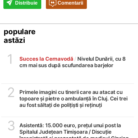
Distribuie
Comentarii
populare
astăzi
1
Succes la Cernavodă
/
Nivelul Dunării, cu 8
cm mai sus după scufundarea barjelor
2
Primele imagini cu tinerii care au atacat cu
topoare și pietre o ambulanță în Cluj. Cei trei
au fost săltați de polițiști și reținuți
3
Asistentă: 15.000 euro, prețul unui post la
Spitalul Județean Timișoara /
Discuție