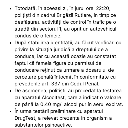
Totodată, în aceeași zi, în jurul orei 22:20,
polițiști din cadrul Brigăzii Rutiere, în timp ce
desfășurau activități de control în trafic pe o
stradă din sectorul 1, au oprit un autovehicul
condus de o femeie.
După stabilirea identității, au făcut verificări cu
privire la situația juridică a dreptului de a
conduce, iar cu această ocazie au constatat
faptul că femeia figura cu permisul de
conducere reținut ca urmare a dosarului de
cercetare penală întocmit în conformitate cu
prevederile art. 337 din Codul Penal.
De asemenea, polițiștii au procedat la testarea
cu aparatul Alcooltest, care a indicat o valoare
de până la 0,40 mg/l alcool pur în aerul expirat.
În urma testării preliminare cu aparatul
DrugTest, a relevat prezența în organism a
substanțelor psihoactive.