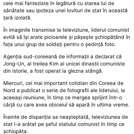
cele mai fanteziste în legătură cu starea lui de
sănătate sau ipoteza unei lovituri de stat în această
țară izolată.
În imaginile transmise la televiziune, liderul comunist
evită să își arate picioarele și pășește șchiopătând în
fața unui grup de soldați pentru o ședință foto.
Agenția sud-coreeană de informații a declarat că
Jong-Un, al treilea Kim al unicei dinastii comuniste
din istorie, a fost operat la glezna stângă.
Miercuri, cel mai important cotidian din Coreea de
Nord a publicat o serie de fotografii ale liderului, la
aceeași reuniune, în timp ce mergea sprijint într-o
cârjă cu care avea obiceiul să apară în ultima vreme.
Înainte de dispariția sa neașteptată, televiziunea de
stat l-a arătat pe șeful statului comunist în timp ce
șchiopăta.