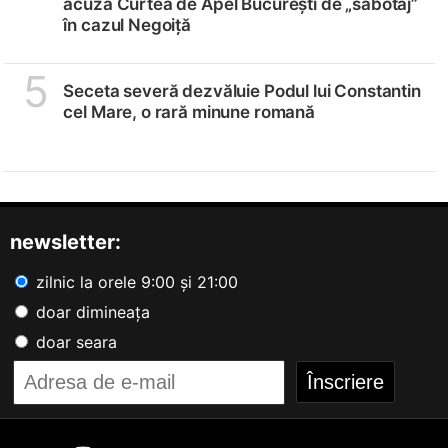
acuză Curtea de Apel București de „sabotaj”
în cazul Negoiță
5
Seceta severă dezvăluie Podul lui Constantin
cel Mare, o rară minune romană
newsletter:
zilnic la orele 9:00 și 21:00
doar dimineața
doar seara