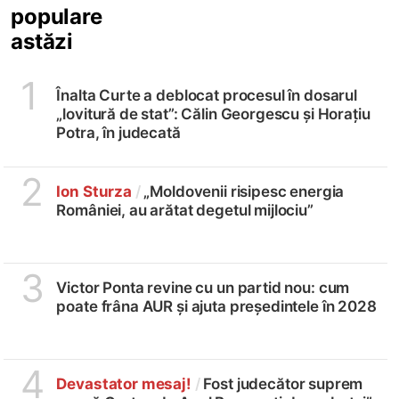
populare
astăzi
1
Înalta Curte a deblocat procesul în dosarul
„lovitură de stat”: Călin Georgescu și Horațiu
Potra, în judecată
2
Ion Sturza
/
„Moldovenii risipesc energia
României, au arătat degetul mijlociu”
3
Victor Ponta revine cu un partid nou: cum
poate frâna AUR și ajuta președintele în 2028
4
Devastator mesaj!
/
Fost judecător suprem