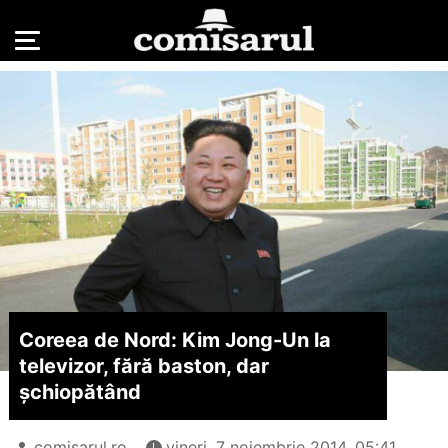
Coreea de Nord: Kim Jong-Un la
televizor, fără baston, dar
șchiopătând
comisarul.ro
vineri, 7 noiembrie 2014, 05:41