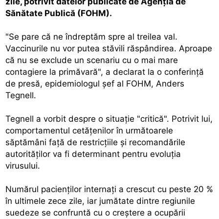
zile, potrivit datelor publicate de Agenţia de
Sănătate Publică (FOHM).
"Se pare că ne îndreptăm spre al treilea val.
Vaccinurile nu vor putea stăvili răspândirea. Aproape
că nu se exclude un scenariu cu o mai mare
contagiere la primăvară", a declarat la o conferinţă
de presă, epidemiologul şef al FOHM, Anders
Tegnell.
Tegnell a vorbit despre o situaţie "critică". Potrivit lui,
comportamentul cetăţenilor în următoarele
săptămâni faţă de restricţiile şi recomandările
autorităţilor va fi determinant pentru evoluţia
virusului.
Numărul pacienţilor internaţi a crescut cu peste 20 %
în ultimele zece zile, iar jumătate dintre regiunile
suedeze se confruntă cu o creştere a ocupării