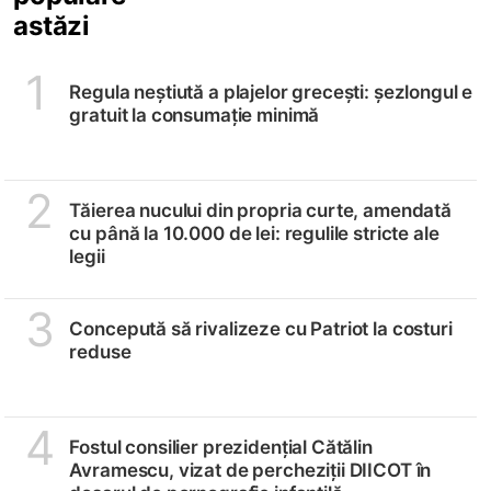
astăzi
1
Regula neștiută a plajelor grecești: șezlongul e
gratuit la consumație minimă
2
Tăierea nucului din propria curte, amendată
cu până la 10.000 de lei: regulile stricte ale
legii
3
Concepută să rivalizeze cu Patriot la costuri
reduse
4
Fostul consilier prezidențial Cătălin
Avramescu, vizat de percheziții DIICOT în