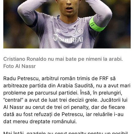
Cristiano Ronaldo nu mai bate pe nimeni la arabi.
Foto Al Nassr
Radu Petrescu, arbitrul român trimis de FRF să
arbitreaze partida din Arabia Saudită, nu a avut mari
probleme pe parcursul partidei. Însă, în prelungiri,
”central” a avut de luat trei decizii grele. Jucătorii lui
Al Nassr au cerut de trei ori penalty, dar de fiecare
dată au fost refuzați de Petrescu, iar reluările i-au
dat mereu dreptate românului.
Mai întâi, gazdele au cerut penalty pentru un posibil