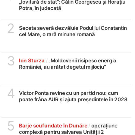
„lovitură de stat”: Călin Georgescu și Horațiu
Potra, în judecată
2
Seceta severă dezvăluie Podul lui Constantin
cel Mare, o rară minune romană
3
Ion Sturza
/
„Moldovenii risipesc energia
României, au arătat degetul mijlociu”
4
Victor Ponta revine cu un partid nou: cum
poate frâna AUR și ajuta președintele în 2028
5
Barje scufundate în Dunăre
/
operațiune
complexă pentru salvarea Unității 2