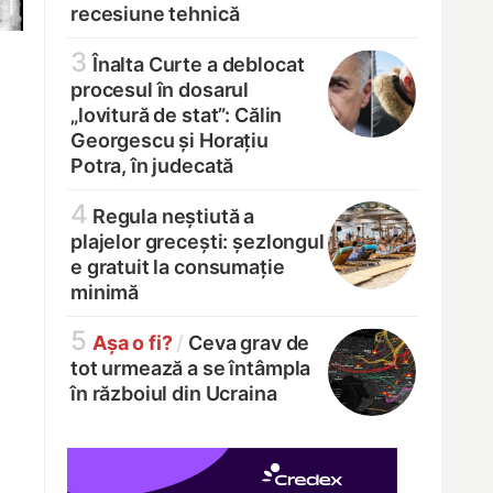
recesiune tehnică
3
Înalta Curte a deblocat
procesul în dosarul
„lovitură de stat”: Călin
Georgescu și Horațiu
Potra, în judecată
4
Regula neștiută a
plajelor grecești: șezlongul
e gratuit la consumație
minimă
5
Așa o fi?
/
Ceva grav de
tot urmează a se întâmpla
în războiul din Ucraina