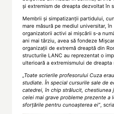
și extremism de dreapta dezvoltat în 
Membrii și simpatizanții partidului, cu
mare măsură pe mediul universitar, în s
organizatorii activi ai mișcării s-a nu
ani mai târziu, avea să fondeze Mișca
organizații de extremă dreaptă din Româ
structurile LANC au reprezentat o imp
ulterioară a extremismului de dreapta
„Toate scrierile profesorului Cuza erau n
studiate. În special cursurile sale de 
catedrei, în chip strălucit, chestiune
celei mai grave probleme prezente a l
sforţările pentru cunoaşterea ei”
, scr