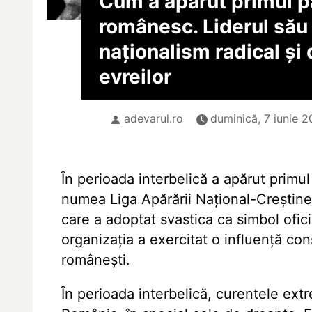
Cum a apărut primul p
românesc. Liderul să
naționalism radical și
evreilor
adevarul.ro
duminică, 7 iunie 2
În perioada interbelică a apărut primul
numea Liga Apărării Național-Creștine 
care a adoptat svastica ca simbol ofici
organizația a exercitat o influență consi
românești.
În perioada interbelică, curentele ex