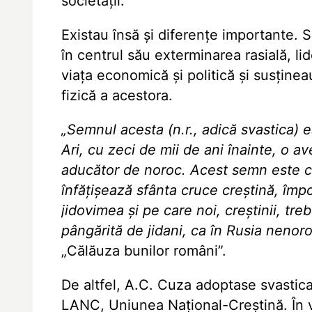
societății.
Existau însă și diferențe importante. 
în centrul său exterminarea rasială, l
viața economică și politică și susține
fizică a acestora.
„Semnul acesta (n.r., adică svastica) 
Ari, cu zeci de mii de ani înainte, o a
aducător de noroc. Acest semn este cu 
înfățișează sfânta cruce creștină, împ
jidovimea și pe care noi, creștinii, tr
pângărită de jidani, ca în Rusia nenoro
„Călăuza bunilor români”.
De altfel, A.C. Cuza adoptase svastica
LANC, Uniunea Național-Creștină. În v