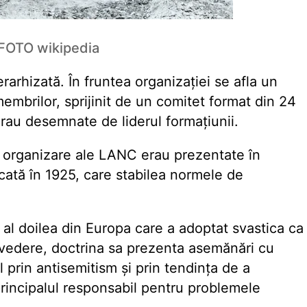
 FOTO wikipedia
erarhizată. În fruntea organizației se afla un
mbrilor, sprijinit de un comitet format din 24
rau desemnate de liderul formațiunii.
de organizare ale LANC erau prezentate în
cată în 1925, care stabilea normele de
al doilea din Europa care a adoptat svastica ca
 vedere, doctrina sa prezenta asemănări cu
 prin antisemitism și prin tendința de a
rincipalul responsabil pentru problemele