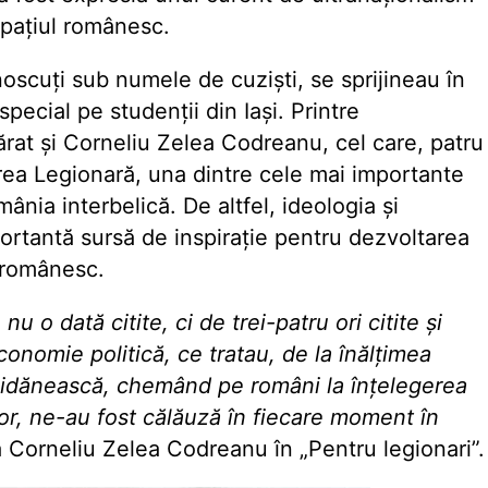
spațiul românesc.
noscuți sub numele de cuziști, se sprijineau în
pecial pe studenții din Iași. Printre
mărat și Corneliu Zelea Codreanu, cel care, patru
rea Legionară, una dintre cele mai importante
nia interbelică. De altfel, ideologia și
ortantă sursă de inspirație pentru dezvoltarea
 românesc.
u o dată citite, ci de trei-patru ori citite şi
economie politică, ce tratau, de la înălţimea
a jidănească, chemând pe români la înţelegerea
or, ne-au fost călăuză în fiecare moment în
ia Corneliu Zelea Codreanu în „Pentru legionari”.