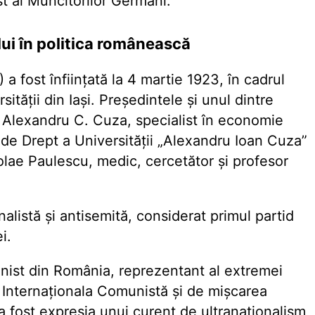
st al Muncitorilor Germani.
ui în politica românească
a fost înființată la 4 martie 1923, în cadrul
ității din Iași. Președintele și unul dintre
ul Alexandru C. Cuza, specialist în economie
a de Drept a Universității „Alexandru Ioan Cuza”
colae Paulescu, medic, cercetător și profesor
alistă și antisemită, considerat primul partid
i.
unist din România, reprezentant al extremei
e Internaționala Comunistă și de mișcarea
 fost expresia unui curent de ultranaționalism