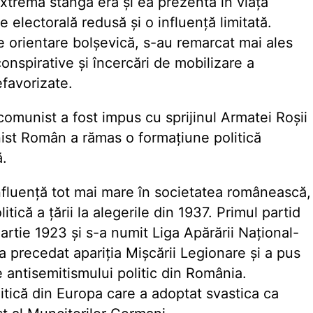
xtrema stângă era și ea prezentă în viața
re electorală redusă și o influență limitată.
e orientare bolșevică, s-au remarcat mai ales
conspirative și încercări de mobilizare a
efavorizate.
omunist a fost impus cu sprijinul Armatei Roșii
nist Român a rămas o formațiune politică
ă.
nfluență tot mai mare în societatea românească,
itică a țării la alegerile din 1937. Primul partid
martie 1923 și s-a numit Liga Apărării Național-
 precedat apariția Mișcării Legionare și a pus
 antisemitismului politic din România.
itică din Europa care a adoptat svastica ca