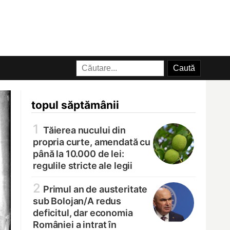
topul săptămânii
1
Tăierea nucului din
propria curte, amendată cu
până la 10.000 de lei:
regulile stricte ale legii
2
Primul an de austeritate
sub Bolojan/
A redus
deficitul, dar economia
României a intrat în