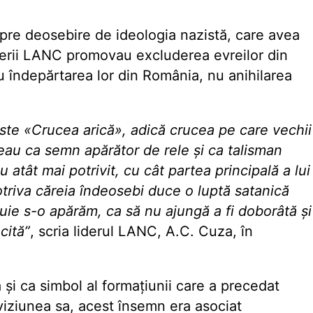
Spre deosebire de ideologia nazistă, care avea
iderii LANC promovau excluderea evreilor din
au îndepărtarea lor din România, nu anihilarea
este «Crucea arică», adică crucea pe care vechii
veau ca semn apărător de rele și ca talisman
atât mai potrivit, cu cât partea principală a lui
otriva căreia îndeosebi duce o luptă satanică
ebuie s-o apărăm, ca să nu ajungă a fi doborâtă și
cită”
, scria liderul LANC, A.C. Cuza, în
 și ca simbol al formațiunii care a precedat
iziunea sa, acest însemn era asociat