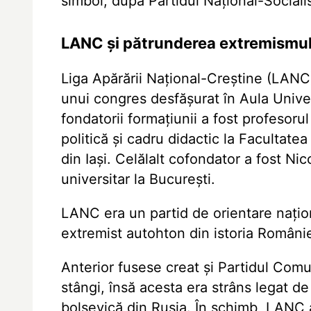
simbol, după Partidul Național-Sociali
LANC și pătrunderea extremismul
Liga Apărării Național-Creștine (LANC) 
unui congres desfășurat în Aula Univers
fondatorii formațiunii a fost profesor
politică și cadru didactic la Facultate
din Iași. Celălalt cofondator a fost Ni
universitar la București.
LANC era un partid de orientare națion
extremist autohton din istoria Românie
Anterior fusese creat și Partidul Com
stângi, însă acesta era strâns legat d
bolșevică din Rusia. În schimb, LANC a