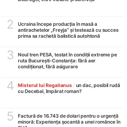
2
Ucraina începe producția în masă a
antirachetelor „Freyja” și testează cu succes
prima sa rachetă balistică autohtonă
3
Noul tren PESA, testat în condiții extreme pe
ruta București-Constanța: fără aer
condiționat, fără asigurare
4
Misterul lui Regalianus
/
un dac, posibil rudă
cu Decebal, împărat roman?
5
Factură de 16.743 de dolari pentru o urgență
minoră: Experiența șocantă a unei românce în