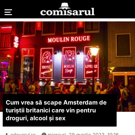
Cum vrea să scape Amsterdam de
turiștii britanici care vin pentru
droguri, alcool și sex
adevarul.ro
miercuri, 29 martie 2023, 10:16