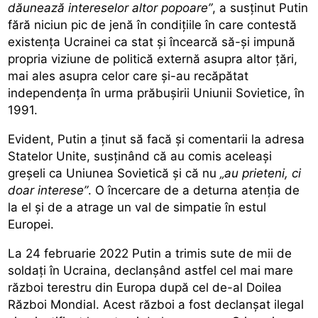
dăunează intereselor altor popoare”
, a susținut Putin
fără niciun pic de jenă în condițiile în care contestă
existența Ucrainei ca stat și încearcă să-și impună
propria viziune de politică externă asupra altor țări,
mai ales asupra celor care și-au recăpătat
independența în urma prăbușirii Uniunii Sovietice, în
1991.
Evident, Putin a ținut să facă și comentarii la adresa
Statelor Unite, susținând că au comis aceleași
greșeli ca Uniunea Sovietică și că nu
„au prieteni, ci
doar interese”
. O încercare de a deturna atenția de
la el și de a atrage un val de simpatie în estul
Europei.
La 24 februarie 2022 Putin a trimis sute de mii de
soldați în Ucraina, declanșând astfel cel mai mare
război terestru din Europa după cel de-al Doilea
Război Mondial. Acest război a fost declanșat ilegal