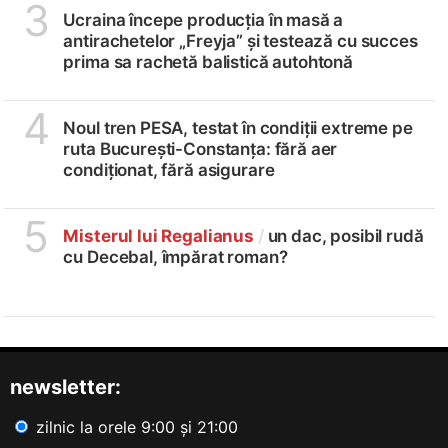
3
Ucraina începe producția în masă a
antirachetelor „Freyja” și testează cu succes
prima sa rachetă balistică autohtonă
4
Noul tren PESA, testat în condiții extreme pe
ruta București-Constanța: fără aer
condiționat, fără asigurare
5
Misterul lui Regalianus
/
un dac, posibil rudă
cu Decebal, împărat roman?
newsletter:
zilnic la orele 9:00 și 21:00