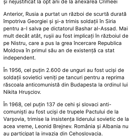
și nejustificat la opt ani de la anexarea Crimeei
Anterior, Rusia a purtat un război de scurtă durată
împotriva Georgiei și și-a trimis soldații în Siria
pentru a-l salva pe dictatorul Bashar al-Assad. Mai
mult decât atât, rușii au fost implicați în războiul de
pe Nistru, care a pus la grea încercare Republica
Moldova în primul său an de existență ca stat
independent.
În 1956, cel puțin 2.600 de unguri au fost uciși de
soldații sovietici veniți pe tancuri pentru a reprima
răscoala anticomunistă din Budapesta la ordinul lui
Nikita Hrușciov.
În 1968, cel puțin 137 de cehi și slovaci anti-
comuniști au fost uciși de trupele Pactului de la
Varșovia, trimise la insistența liderului sovietic de la
acea vreme, Leonid Brejnev. România și Albania nu
au participat la invazia din Cehoslovacia.