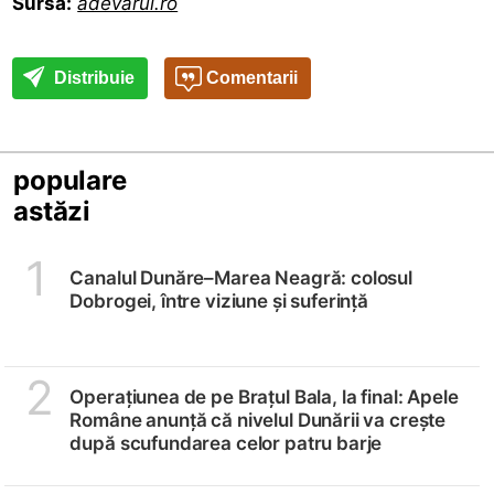
Sursa:
adevarul.ro
Distribuie
Comentarii
populare
astăzi
1
Canalul Dunăre–Marea Neagră: colosul
Dobrogei, între viziune și suferință
2
Operațiunea de pe Brațul Bala, la final: Apele
Române anunță că nivelul Dunării va crește
după scufundarea celor patru barje