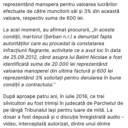
reprezentând manopera pentru valoarea lucrărilor
efectuate de către muncitorii săi şi 3% din această
valoare, respectiv suma de 600 lei.
La acel moment, au afirmat procurorii,
„în aceste
condiţii, martorul (Șerban n.r.) a denunţat fapta
autorităţilor care au procedat la constatarea
infracţiunii flagrante, activitate ce a avut loc în data
de 25.09.2012, când asupra lui Balint Nicolae a fost
identificată suma de 20.000 lei reprezentând
valoarea manoperei din ultima factură şi 600 lei
reprezentând 3% solicitaţi pentru derularea în bune
condiţii a contractului.”
După aproape patru ani, în iulie 2016, ce trei
silvicultori au fost trimiși în judecată de Parchetul de
pe lângă Tribunalul Iași pentru luare de mită. La
dosar a fost depusă și o discuţie înregistrată audio –
video, interceptată autorizat, dintre unul dintre