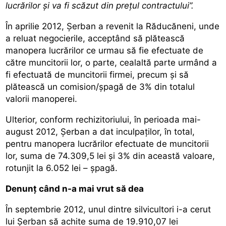
lucrărilor şi va fi scăzut din preţul contractului”.
În aprilie 2012, Șerban a revenit la Răducăneni, unde
a reluat negocierile, acceptând să plătească
manopera lucrărilor ce urmau să fie efectuate de
către muncitorii lor, o parte, cealaltă parte urmând a
fi efectuată de muncitorii firmei, precum şi să
plătească un comision/șpagă de 3% din totalul
valorii manoperei.
Ulterior, conform rechizitoriului, în perioada mai-
august 2012, Șerban a dat inculpaţilor, în total,
pentru manopera lucrărilor efectuate de muncitorii
lor, suma de 74.309,5 lei şi 3% din această valoare,
rotunjit la 6.052 lei – șpagă.
Denunț când n-a mai vrut să dea
În septembrie 2012, unul dintre silvicultori i-a cerut
lui Șerban să achite suma de 19.910,07 lei