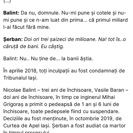
(…)
Balint:
Da nu, domnule. Nu-mi pune şi cotele şi nu-
mi pune şi ce n-am luat din prima… că primul miliard
l-ai făcut fără mine.
Șerban:
Doi ori trei şaizeci de milioane. Na! tot îs..o
căruţă de bani. Eu câştig.
Balint: Nu.. Nu ţine de… la banii ăştia.
În aprilie 2018, toți inculpații au fost condamnați de
Tribunalul Iași.
Nicolae Balint – trei ani de închisoare, Vasile Baran –
doi ani de închisoare, în timp ce inginerul Mihai
Grigoraş a primit o pedeapsă de 1 an şi 6 luni de
închisoare, toate pedepsele fiind cu suspendare.
Deciziile au fost menținute, în octombrie 2019, de
Curtea de Apel Iași. Șerban a fost audiat ca martor
în timpul procesului.