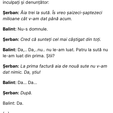
inculpați și denunțător:
Șerban:
Ăia trei la sută. Îs vreo şaizeci-şaptezeci
milioane cât v-am dat până acum.
Balint:
Nu-s domnule.
Șerban:
Cred că sunteţi cel mai câştigat din toţi.
Balint:
Da,.. Da,..nu.. nu le-am luat. Patru la sută nu
le-am luat din prima. Ştii?
Șerban:
La prima factură aia de nouă sute nu v-am
dat nimic. Da, ştiu!
Balint:
Da… Da…
Șerban:
După.
Balint: Da.