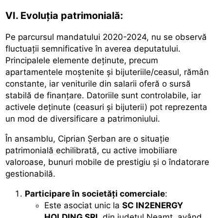
VI. Evoluția patrimonială:
Pe parcursul mandatului 2020-2024, nu se observă
fluctuații semnificative în averea deputatului.
Principalele elemente deținute, precum
apartamentele moștenite și bijuteriile/ceasul, rămân
constante, iar veniturile din salarii oferă o sursă
stabilă de finanțare. Datoriile sunt controlabile, iar
activele deținute (ceasuri și bijuterii) pot reprezenta
un mod de diversificare a patrimoniului.
În ansamblu, Ciprian Șerban are o situație
patrimonială echilibrată, cu active imobiliare
valoroase, bunuri mobile de prestigiu și o îndatorare
gestionabilă.
Participare în societăți comerciale
:
Este asociat unic la
SC IN2ENERGY
HOLDING SRL
din județul Neamț, având