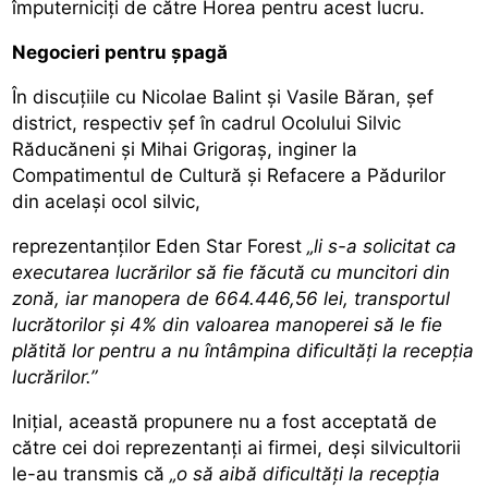
împuterniciți de către Horea pentru acest lucru.
Negocieri pentru șpagă
În discuțiile cu Nicolae Balint şi Vasile Băran, şef
district, respectiv şef în cadrul Ocolului Silvic
Răducăneni şi Mihai Grigoraş, inginer la
Compatimentul de Cultură şi Refacere a Pădurilor
din acelaşi ocol silvic,
reprezentanților Eden Star Forest
„li s-a solicitat ca
executarea lucrărilor să fie făcută cu muncitori din
zonă, iar manopera de 664.446,56 lei, transportul
lucrătorilor şi 4% din valoarea manoperei să le fie
plătită lor pentru a nu întâmpina dificultăţi la recepţia
lucrărilor.”
Inițial, această propunere nu a fost acceptată de
către cei doi reprezentanţi ai firmei, deși silvicultorii
le-au transmis că
„o să aibă dificultăţi la recepţia