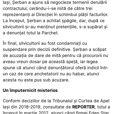
Iași, Șerban a ajuns să negocieze termenii derulării
contractului, cerându-i-se mită de către trei
reprezentanți ai Direcției în schimbul plății facturilor.
La început, Șerban a achitat șpăgile, dar, după ce
silvicultorii și-au menținut pretențiile, s-a supărat și
a denunțat totul la Parchet.
În final, silvicultorii au fost condamnați cu
suspendare prin decizii definitive. Șerban a scăpat
de acuzația de dare de mită pentru că procurorii nu
aveau vreun dosar pe această speță, iar legea
spune că atunci când denunțătorul oferă indicii într-
un caz de care anchetatorii nu au habar, atunci
acesta nu este pus sub acuzare.
Un împuternicit misterios
Conform deciziilor de la Tribunalul și Curtea de Apel
Iași din 2018-2019, consultate de
REPORTER
, totul a
început în martie 2012, atunci când firmei Eden Star