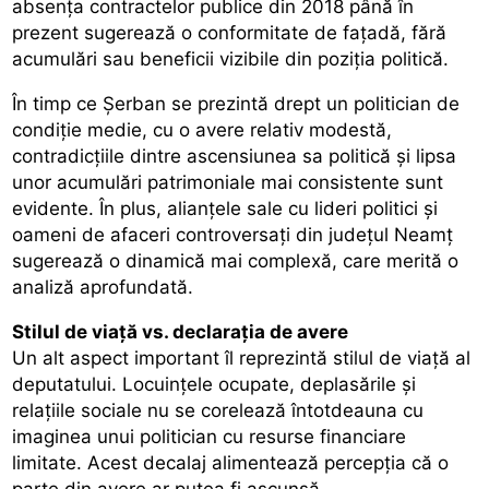
absența contractelor publice din 2018 până în
prezent sugerează o conformitate de fațadă, fără
acumulări sau beneficii vizibile din poziția politică.
În timp ce Șerban se prezintă drept un politician de
condiție medie, cu o avere relativ modestă,
contradicțiile dintre ascensiunea sa politică și lipsa
unor acumulări patrimoniale mai consistente sunt
evidente. În plus, alianțele sale cu lideri politici și
oameni de afaceri controversați din județul Neamț
sugerează o dinamică mai complexă, care merită o
analiză aprofundată.
Stilul de viață vs. declarația de avere
Un alt aspect important îl reprezintă stilul de viață al
deputatului. Locuințele ocupate, deplasările și
relațiile sociale nu se corelează întotdeauna cu
imaginea unui politician cu resurse financiare
limitate. Acest decalaj alimentează percepția că o
parte din avere ar putea fi ascunsă.