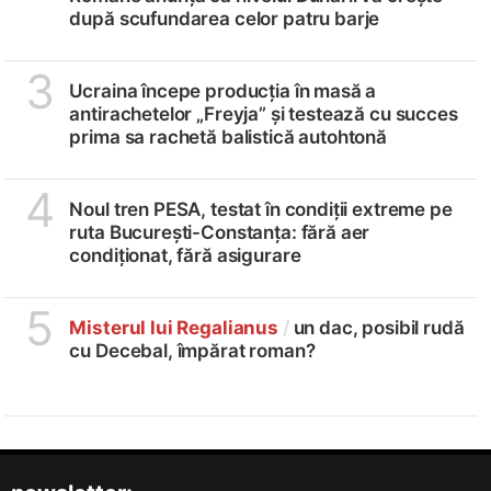
după scufundarea celor patru barje
3
Ucraina începe producția în masă a
antirachetelor „Freyja” și testează cu succes
prima sa rachetă balistică autohtonă
4
Noul tren PESA, testat în condiții extreme pe
ruta București-Constanța: fără aer
condiționat, fără asigurare
5
Misterul lui Regalianus
/
un dac, posibil rudă
cu Decebal, împărat roman?