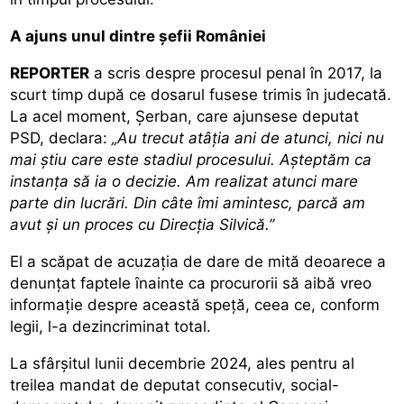
A ajuns unul dintre șefii României
REPORTER
a scris despre procesul penal în 2017, la
scurt timp după ce dosarul fusese trimis în judecată.
La acel moment, Șerban, care ajunsese deputat
PSD, declara:
„Au trecut atâţia ani de atunci, nici nu
mai ştiu care este stadiul procesului. Aşteptăm ca
instanţa să ia o decizie. Am realizat atunci mare
parte din lucrări. Din câte îmi amintesc, parcă am
avut şi un proces cu Direcţia Silvică.”
El a scăpat de acuzația de dare de mită deoarece a
denunțat faptele înainte ca procurorii să aibă vreo
informație despre această speță, ceea ce, conform
legii, l-a dezincriminat total.
La sfârșitul lunii decembrie 2024, ales pentru al
treilea mandat de deputat consecutiv, social-