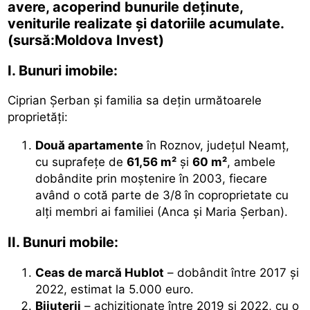
avere, acoperind bunurile deținute,
veniturile realizate și datoriile acumulate.
(sursă:Moldova Invest)
I. Bunuri imobile:
Ciprian Șerban și familia sa dețin următoarele
proprietăți:
Două apartamente
în Roznov, județul Neamț,
cu suprafețe de
61,56 m²
și
60 m²
, ambele
dobândite prin moștenire în 2003, fiecare
având o cotă parte de 3/8 în coproprietate cu
alți membri ai familiei (Anca și Maria Șerban).
II. Bunuri mobile:
Ceas de marcă Hublot
– dobândit între 2017 și
2022, estimat la 5.000 euro.
Bijuterii
– achiziționate între 2019 și 2022, cu o