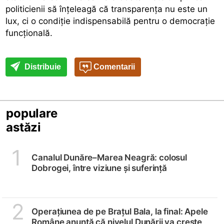
politicienii să înțeleagă că transparența nu este un
lux, ci o condiție indispensabilă pentru o democrație
funcțională.
Distribuie
Comentarii
populare
astăzi
1
Canalul Dunăre–Marea Neagră: colosul
Dobrogei, între viziune și suferință
2
Operațiunea de pe Brațul Bala, la final: Apele
Române anunță că nivelul Dunării va crește