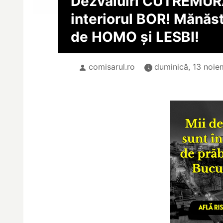
Dezvăluiri CUTREMUR
interiorul BOR! Mănăs
de HOMO și LESBI!
comisarul.ro
duminică, 13 noie