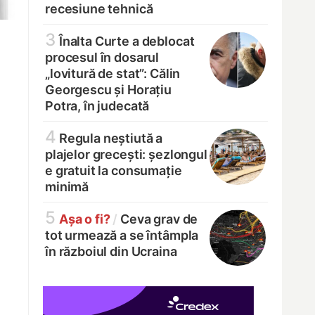
recesiune tehnică
3
Înalta Curte a deblocat
procesul în dosarul
„lovitură de stat”: Călin
Georgescu și Horațiu
Potra, în judecată
4
Regula neștiută a
plajelor grecești: șezlongul
e gratuit la consumație
minimă
5
Așa o fi?
/
Ceva grav de
tot urmează a se întâmpla
în războiul din Ucraina