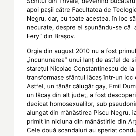
Schitul din Trivale, devenind bucătarul
apoi paşii către Facultatea de Teologie 
Negru, dar, cu toate acestea, în loc s
necurate, despre el spunându-se că ar 
Fery” din Braşov.
Orgia din august 2010 nu a fost primul
„încununarea” unui lanţ de astfel de s
stareţul Nicolae Constantinescu de la
transformase sfântul lăcaş într-un loc 
Astfel, un tânăr călugăr gay, Emil Dumi
un lăcaş din alt judeţ, a fost descoperi
dedicat homosexualilor, sub pseudonime
alungat din mănăstirea Piscu Negru, ia
primit în niciuna din mănăstirile din 
Cele două scandaluri au speriat condu