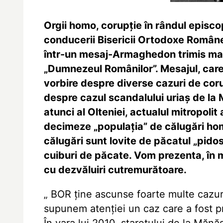
Orgii homo, corupție în rândul episcop
conducerii Bisericii Ortodoxe Române
într-un mesaj-Armaghedon trimis mai m
„Dumnezeul Românilor”. Mesajul, car
vorbire despre diverse cazuri de coru
despre cazul scandalului uriaș de la 
atunci al Olteniei, actualul mitropolit
decimeze „populația” de călugări hom
călugări sunt lovite de păcatul „pidos
cuiburi de păcate. Vom prezenta, î
cu dezvăluiri cutremurătoare.
„ BOR ține ascunse foarte multe cazur
supunem atenției un caz care a fost pr