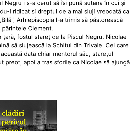
ul Negru i s-a cerut să îşi pună sutana în cui şi
u-i ridicat şi dreptul de a mai sluji vreodată ca
„Bilă”, Arhiepiscopia l-a trimis să păstorească
, părintele Clement.
ţară, fostul stareţ de la Piscul Negru, Nicolae
nă să slujească la Schitul din Trivale. Cel care
e această dată chiar mentorul său, stareţul
t preot, apoi a tras sforile ca Nicolae să ajungă