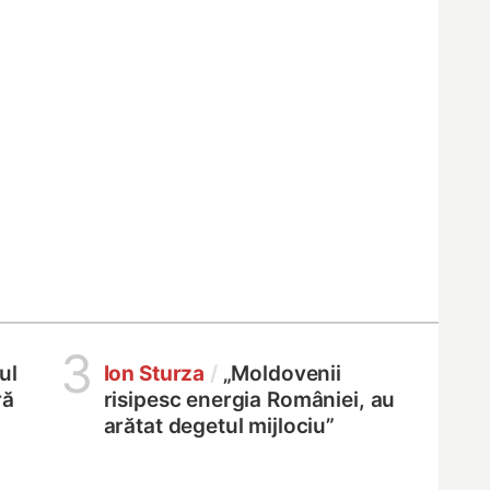
3
ul
Ion Sturza
/
„Moldovenii
ră
risipesc energia României, au
arătat degetul mijlociu”