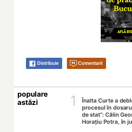
Distribuie
Comentarii
populare
1
Înalta Curte a deb
astăzi
procesul în dosarul
de stat”: Călin Geo
Horațiu Potra, în 