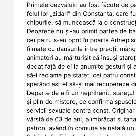
Primele dezvăluiri au fost făcute de p
felul lor „zidari” din Constanţa, care
chipurile, să muncească la o construcţ
Deoarece nu şi-au primit partea de ban
cei patru s-au oprit în poarta Arhiepis
filmate cu dansurile între preoţi, mângâ
animatori au mărturisit că însuşi stareţu
dedat faţă de ei la anumite gesturi şi a
să-l reclame pe stareţ, cei patru constă
sperând astfel să-şi mai recupereze d
Departe de a fi un neprihănit, stareţu
şi plin de mistere, ce confirma spusele
servicii sexuale contra const. Originar
vârstă de 63 de ani, a îmbrăcat sutana
patron, având în comuna sa natală un 