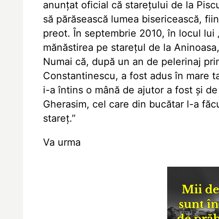
anunţat oficial că stareţului de la Pisc
să părăsească lumea bisericească, fiind
preot. În septembrie 2010, în locul lui 
mănăstirea pe stareţul de la Aninoasa
Numai că, după un an de pelerinaj prin 
Constantinescu, a fost adus în mare tai
i-a întins o mână de ajutor a fost şi d
Gherasim, cel care din bucătar l-a făcu
stareţ.”
Va urma