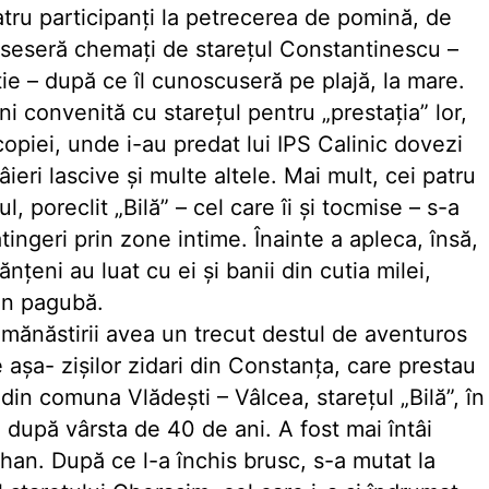
atru participanţi la petrecerea de pomină, de
 fuseseră chemaţi de stareţul Constantinescu –
ie – după ce îl cunoscuseră pe plajă, la mare.
i convenită cu stareţul pentru „prestaţia” lor,
copiei, unde i-au predat lui IPS Calinic dovezi
ieri lascive şi multe altele. Mai mult, cei patru
l, poreclit „Bilă” – cel care îi şi tocmise – s-a
tingeri prin zone intime. Înainte a apleca, însă,
nţeni au luat cu ei şi banii din cutia milei,
in pagubă.
l mănăstirii avea un trecut destul de aventuros
 aşa- zişilor zidari din Constanţa, care prestau
 din comuna Vlădeşti – Vâlcea, stareţul „Bilă”, în
 după vârsta de 40 de ani. A fost mai întâi
han. După ce l-a închis brusc, s-a mutat la