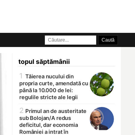
topul săptămânii
1
Tăierea nucului din
propria curte, amendată cu
până la 10.000 de lei:
regulile stricte ale legii
2
Primul an de austeritate
sub Bolojan/
A redus
deficitul, dar economia
României a intrat în