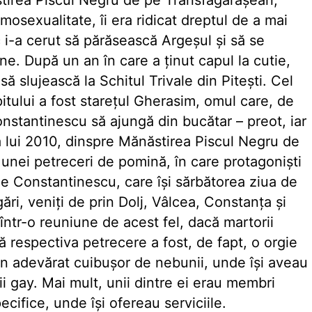
ăstirea Piscul Negru de pe Transfăgărăşean,
sexualitate, îi era ridicat dreptul de a mai
ic i-a cerut să părăsească Argeşul şi să se
ine. După un an în care a ţinut capul la cutie,
să slujească la Schitul Trivale din Piteşti. Cel
itului a fost stareţul Gherasim, omul care, de
Constantinescu să ajungă din bucătar – preot, iar
ra lui 2010, dinspre Mănăstirea Piscul Negru de
unei petreceri de pomină, în care protagonişti
lae Constantinescu, care îşi sărbătorea ziua de
lugări, veniţi de prin Dolj, Vâlcea, Constanţa şi
 într-o reuniune de acest fel, dacă martorii
că respectiva petrecere a fost, de fapt, o orgie
n adevărat cuibuşor de nebunii, unde îşi aveau
ii gay. Mai mult, unii dintre ei erau membri
pecifice, unde îşi ofereau serviciile.