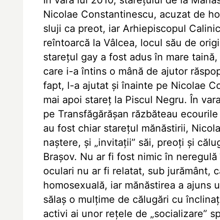
În vara lui 2010, stareţului de la Măn
Nicolae Constantinescu, acuzat de homo
sluji ca preot, iar Arhiepiscopul Calin
reîntoarcă la Vâlcea, locul său de orig
stareţul gay a fost adus în mare taină, 
care i-a întins o mână de ajutor răspop
fapt, l-a ajutat şi înainte pe Nicolae 
mai apoi stareţ la Piscul Negru. În va
pe Transfăgărăşan răzbăteau ecourile 
au fost chiar stareţul mănăstirii, Nico
naştere, şi „invitaţii” săi, preoţi şi că
Braşov. Nu ar fi fost nimic în neregulă
oculari nu ar fi relatat, sub jurământ, 
homosexuală, iar mănăstirea a ajuns u
sălaş o mulţime de călugări cu înclinaţ
activi ai unor reţele de „socializare” s