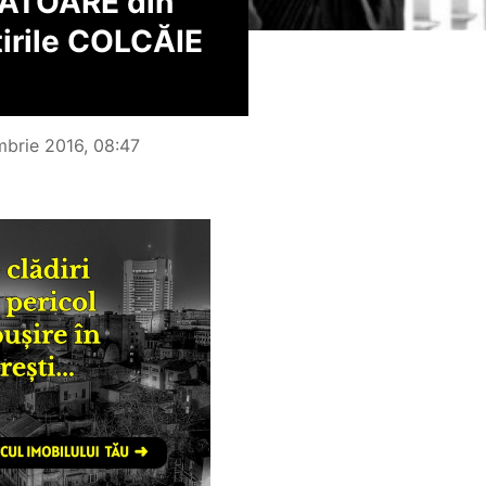
ĂTOARE din
tirile COLCĂIE
mbrie 2016, 08:47