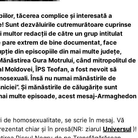
iilor, tăcerea complice și interesată a
! Sunt dezvăluirile cutremurătoare cuprinse
ultor redacții de către un grup intitulat
e pare extrem de bine documentat, face
pție din episcopiile din mai multe județe,
Mănăstirea Gura Motrului, când mitropolitul de
 al Moldovei, ÎPS Teofan, a fost nevoit să
osexuali. Însă nu numai mănăstirile de
niciei”. Și mănăstirile de călugărițe sunt
n mai multe episoade, acest mesaj-Armaghedon
i de homosexualitate, se scrie în mesaj. Vă
ezentat chiar și în presă(NR: ziarul
Universul
)!