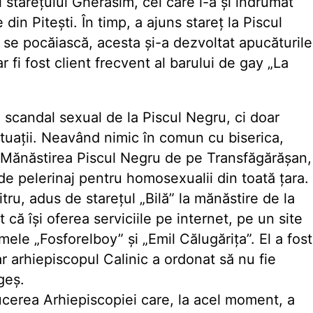
 stareţului Gherasim, cel care i-a şi îndrumat
din Piteşti. În timp, a ajuns stareţ la Piscul
ă se pocăiască, acesta şi-a dezvoltat apucăturile
fi fost client frecvent al barului de gay „La
 scandal sexual de la Piscul Negru, ci doar
ituaţii. Neavând nimic în comun cu biserica,
 Mănăstirea Piscul Negru de pe Transfăgărăşan,
de pelerinaj pentru homosexualii din toată ţara.
tru, adus de stareţul „Bilă” la mănăstire de la
t că îşi oferea serviciile pe internet, pe un site
le „Fosforelboy” şi „Emil Călugăriţa”. El a fost
r arhiepiscopul Calinic a ordonat să nu fie
Argeş.
cerea Arhiepiscopiei care, la acel moment, a