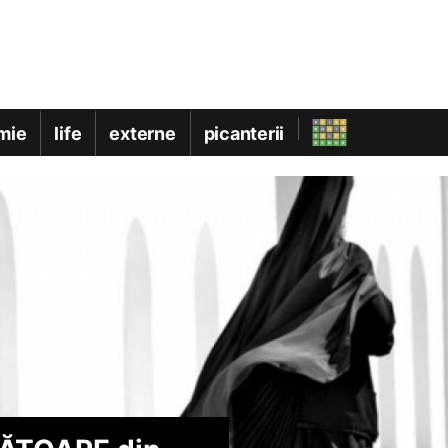
mie
life
externe
picanterii