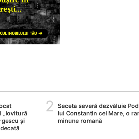
2
locat
Seceta severă dezvăluie Pod
 „lovitură
lui Constantin cel Mare, o ra
rgescu și
minune romană
judecată