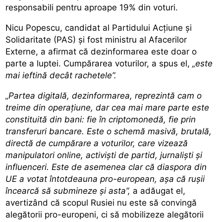
responsabili pentru aproape 19% din voturi.
Nicu Popescu, candidat al Partidului Acțiune și
Solidaritate (PAS) și fost ministru al Afacerilor
Externe, a afirmat că dezinformarea este doar o
parte a luptei. Cumpărarea voturilor, a spus el,
„este
mai ieftină decât rachetele”.
„Partea digitală, dezinformarea, reprezintă cam o
treime din operațiune, dar cea mai mare parte este
constituită din bani: fie în criptomonedă, fie prin
transferuri bancare. Este o schemă masivă, brutală,
directă de cumpărare a voturilor, care vizează
manipulatori online, activiști de partid, jurnaliști și
influenceri.
Este de asemenea clar că diaspora din
UE a votat întotdeauna pro-european, așa că rușii
încearcă să submineze și asta”,
a adăugat el,
avertizând că scopul Rusiei nu este să convingă
alegătorii pro-europeni, ci să mobilizeze alegătorii