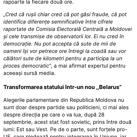
rapoarte la fiecare două ore.
„Cred că rușii chiar cred că pot găsi fraude, că pot
identifica diferențe semnificative între cifrele
raportate de Comisia Electorală Centrală a Moldovei
și cele transmise de observatorii lor. Ei nu cred în
democrație. Nu pot accepta că sute de mii de
oameni își vor petrece ore întregi la coadă sau vor
călători sute de kilometri pentru a participa la un
proces democratic”
, a mai afirmat expertul pentru
aceeași sursă media.
Transformarea statului într-un nou ,,Belarus”
Alegerile parlamentare
din Republica Moldova nu
sunt doar despre partide sau politicieni, ci mai ales
despre direcția pe care o va lua, după 28
septembrie, acest stat fost sovietic, prins între două
lumi: Est sau Vest. Pe de o parte, sunt forțele pro-
UE, care pledează pentru integrarea în Uniune, iar