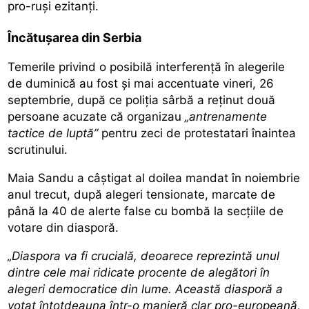
pro-ruși ezitanți.
Încătușarea din Serbia
Temerile privind o posibilă interferență în alegerile
de duminică au fost și mai accentuate vineri, 26
septembrie, după ce poliția sârbă a reținut două
persoane acuzate că organizau
„antrenamente
tactice de luptă”
pentru zeci de protestatari înaintea
scrutinului.
Maia Sandu a câștigat al doilea mandat în noiembrie
anul trecut, după alegeri tensionate, marcate de
până la 40 de alerte false cu bombă la secțiile de
votare din diasporă.
„Diaspora va fi crucială, deoarece reprezintă unul
dintre cele mai ridicate procente de alegători în
alegeri democratice din lume. Această diasporă a
votat întotdeauna într-o manieră clar pro-europeană,