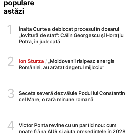
populare
astăzi
1
Înalta Curte a deblocat procesul în dosarul
„lovitură de stat”: Călin Georgescu și Horațiu
Potra, în judecată
2
Ion Sturza
/
„Moldovenii risipesc energia
României, au arătat degetul mijlociu”
3
Seceta severă dezvăluie Podul lui Constantin
cel Mare, o rară minune romană
4
Victor Ponta revine cu un partid nou: cum
poate frâna AUR și ajuta președintele în 2028