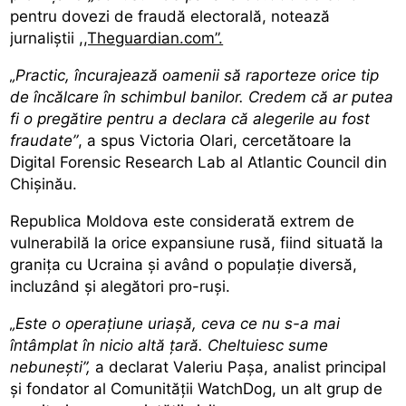
pentru dovezi de fraudă electorală, notează
jurnaliștii
,,Theguardian.com”.
„Practic, încurajează oamenii să raporteze orice tip
de încălcare în schimbul banilor. Credem că ar putea
fi o pregătire pentru a declara că alegerile au fost
fraudate”
, a spus Victoria Olari, cercetătoare la
Digital Forensic Research Lab al Atlantic Council din
Chișinău.
Republica Moldova este considerată extrem de
vulnerabilă la orice expansiune rusă, fiind situată la
granița cu Ucraina și având o populație diversă,
incluzând și alegători pro-ruși.
„Este o operațiune uriașă, ceva ce nu s-a mai
întâmplat în nicio altă țară. Cheltuiesc sume
nebunești”,
a declarat Valeriu Pașa, analist principal
și fondator al Comunității WatchDog, un alt grup de