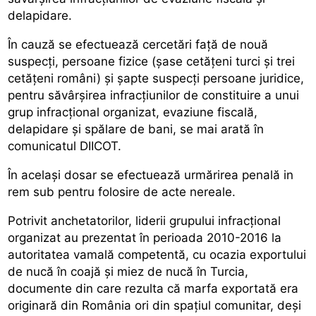
delapidare.
În cauză se efectuează cercetări față de nouă
suspecți, persoane fizice (șase cetățeni turci și trei
cetățeni români) și șapte suspecți persoane juridice,
pentru săvârșirea infracțiunilor de constituire a unui
grup infracțional organizat, evaziune fiscală,
delapidare și spălare de bani, se mai arată în
comunicatul DIICOT.
În același dosar se efectuează urmărirea penală in
rem sub pentru folosire de acte nereale.
Potrivit anchetatorilor, liderii grupului infracțional
organizat au prezentat în perioada 2010-2016 la
autoritatea vamală competentă, cu ocazia exportului
de nucă în coajă și miez de nucă în Turcia,
documente din care rezulta că marfa exportată era
originară din România ori din spațiul comunitar, deși