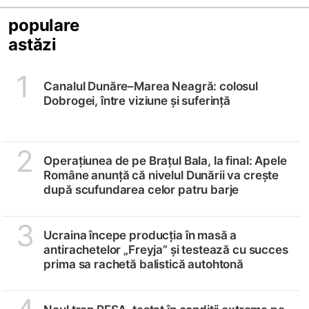
populare
astăzi
1
Canalul Dunăre–Marea Neagră: colosul
Dobrogei, între viziune și suferință
2
Operațiunea de pe Brațul Bala, la final: Apele
Române anunță că nivelul Dunării va crește
după scufundarea celor patru barje
3
Ucraina începe producția în masă a
antirachetelor „Freyja” și testează cu succes
prima sa rachetă balistică autohtonă