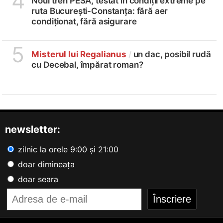
4
Noul tren PESA, testat în condiții extreme pe
ruta București-Constanța: fără aer
condiționat, fără asigurare
5
Misterul lui Regalianus
/
un dac, posibil rudă
cu Decebal, împărat roman?
newsletter:
zilnic la orele 9:00 și 21:00
doar dimineața
doar seara