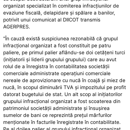
organizat specializat în comiterea infracțiunilor de
evaziune fiscală, delapidare și spălare a banilor,
potrivit unui comunicat al DIICOT transmis
AGERPRES.
"În cauză există suspiciunea rezonabilă că grupul
infracțional organizat a fost constituit pe patru
paliere, pe primul palier aflându-se doi cetățeni turci
(inițiatorii și liderii grupului grupului) care au avut
rolul de a înregistra în contabilitatea societății
comerciale administrate operațiuni comerciale
nereale de aprovizionare cu nucă în coajă și miez de
nucă, în scopul diminuării TVA și impozitului pe profit
datorat bugetului de stat. Un alt scop al inițiatorilor
grupului infracțional organizat a fost scoaterea din
patrimoniul societății administrate și însușirea
sumelor de bani ce reprezintă prețul mărfurilor
menționate în facturile înregistrate în contabilitate.
Pe al doilea palier al grupului infracțional organizat