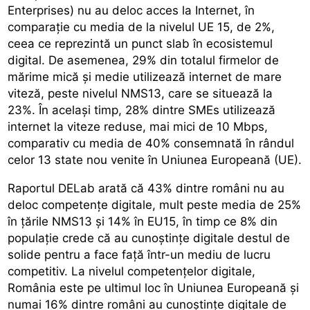
Enterprises) nu au deloc acces la Internet, în
comparație cu media de la nivelul UE 15, de 2%,
ceea ce reprezintă un punct slab în ecosistemul
digital. De asemenea, 29% din totalul firmelor de
mărime mică și medie utilizează internet de mare
viteză, peste nivelul NMS13, care se situează la
23%. În același timp, 28% dintre SMEs utilizează
internet la viteze reduse, mai mici de 10 Mbps,
comparativ cu media de 40% consemnată în rândul
celor 13 state nou venite în Uniunea Europeană (UE).
Raportul DELab arată că 43% dintre români nu au
deloc competențe digitale, mult peste media de 25%
în țările NMS13 și 14% în EU15, în timp ce 8% din
populație crede că au cunoștințe digitale destul de
solide pentru a face față într-un mediu de lucru
competitiv. La nivelul competențelor digitale,
România este pe ultimul loc în Uniunea Europeană și
numai 16% dintre români au cunoștințe digitale de