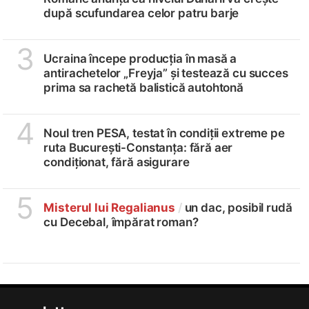
după scufundarea celor patru barje
3
Ucraina începe producția în masă a
antirachetelor „Freyja” și testează cu succes
prima sa rachetă balistică autohtonă
4
Noul tren PESA, testat în condiții extreme pe
ruta București-Constanța: fără aer
condiționat, fără asigurare
5
Misterul lui Regalianus
/
un dac, posibil rudă
cu Decebal, împărat roman?