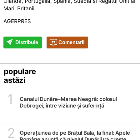
Olanda, Portugalia, Spania, Suedia și Regatul Unit al
Marii Britanii.
AGERPRES
Distribuie
Comentarii
populare
astăzi
1
Canalul Dunăre–Marea Neagră: colosul
Dobrogei, între viziune și suferință
2
Operațiunea de pe Brațul Bala, la final: Apele
Române anunță că nivelul Dunării va crește