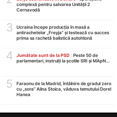
complexă pentru salvarea Unității 2
Cernavodă
3
Ucraina începe producția în masă a
antirachetelor „Freyja” și testează cu succes
prima sa rachetă balistică autohtonă
4
Jumătate sunt de la PSD
/
Peste 50 de
parlamentari, instruiți la școlile SRI și MApN...
5
Faraonu de la Madrid, întâlnire de gradul zero
cu „sora” Alina Stoica, văduva temutului Dorel
Hanea