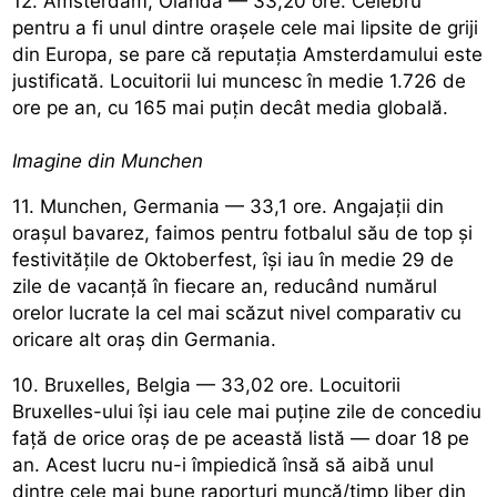
12. Amsterdam, Olanda — 33,20 ore. Celebru
pentru a fi unul dintre orașele cele mai lipsite de griji
din Europa, se pare că reputația Amsterdamului este
justificată. Locuitorii lui muncesc în medie 1.726 de
ore pe an, cu 165 mai puțin decât media globală.
Imagine din Munchen
11. Munchen, Germania — 33,1 ore. Angajații din
orașul bavarez, faimos pentru fotbalul său de top și
festivitățile de Oktoberfest, își iau în medie 29 de
zile de vacanță în fiecare an, reducând numărul
orelor lucrate la cel mai scăzut nivel comparativ cu
oricare alt oraș din Germania.
10. Bruxelles, Belgia — 33,02 ore. Locuitorii
Bruxelles-ului își iau cele mai puține zile de concediu
față de orice oraș de pe această listă — doar 18 pe
an. Acest lucru nu-i împiedică însă să aibă unul
dintre cele mai bune raporturi muncă/timp liber din