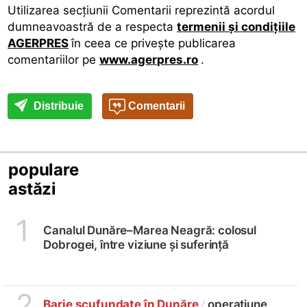
Utilizarea secţiunii Comentarii reprezintă acordul
dumneavoastră de a respecta
termenii şi condiţiile
AGERPRES
în ceea ce priveşte publicarea
comentariilor pe
www.agerpres.ro
.
Distribuie
Comentarii
populare
astăzi
1
Canalul Dunăre–Marea Neagră: colosul
Dobrogei, între viziune și suferință
2
Barje scufundate în Dunăre
/
operațiune