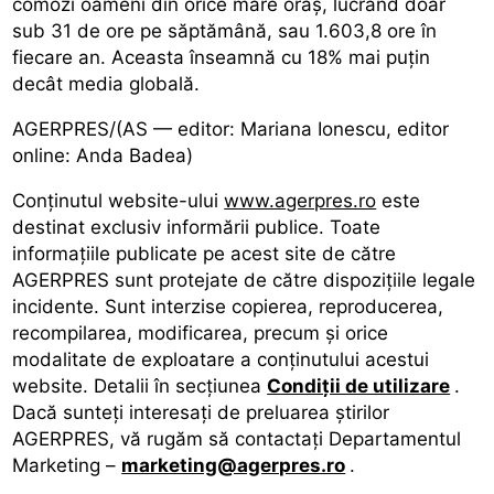
comozi oameni din orice mare oraș, lucrând doar
sub 31 de ore pe săptămână, sau 1.603,8 ore în
fiecare an. Aceasta înseamnă cu 18% mai puțin
decât media globală.
AGERPRES/(AS — editor: Mariana Ionescu, editor
online: Anda Badea)
Conținutul website-ului
www.agerpres.ro
este
destinat exclusiv informării publice. Toate
informaţiile publicate pe acest site de către
AGERPRES sunt protejate de către dispoziţiile legale
incidente. Sunt interzise copierea, reproducerea,
recompilarea, modificarea, precum şi orice
modalitate de exploatare a conţinutului acestui
website. Detalii în secţiunea
Condiții de utilizare
.
Dacă sunteţi interesaţi de preluarea ştirilor
AGERPRES, vă rugăm să contactați Departamentul
Marketing –
marketing@agerpres.ro
.