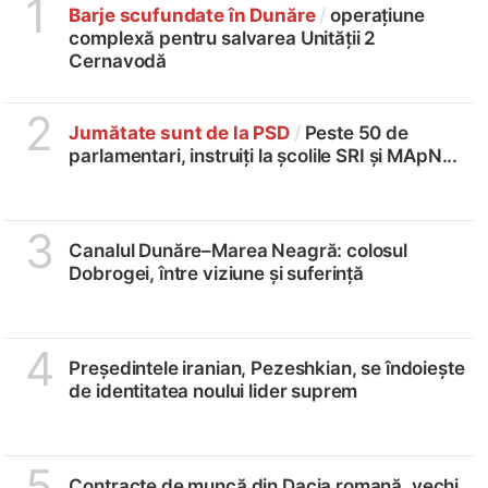
1
Barje scufundate în Dunăre
/
operațiune
complexă pentru salvarea Unității 2
Cernavodă
2
Jumătate sunt de la PSD
/
Peste 50 de
parlamentari, instruiți la școlile SRI și MApN...
3
Canalul Dunăre–Marea Neagră: colosul
Dobrogei, între viziune și suferință
4
Președintele iranian, Pezeshkian, se îndoiește
de identitatea noului lider suprem
5
Contracte de muncă din Dacia romană, vechi