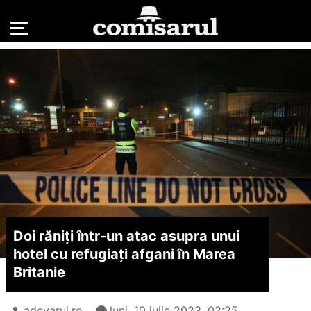
Doi răniți într-un atac asupra unui
hotel cu refugiați afgani în Marea
Britanie
adevarul.ro
luni, 10 iulie 2023, 02:25