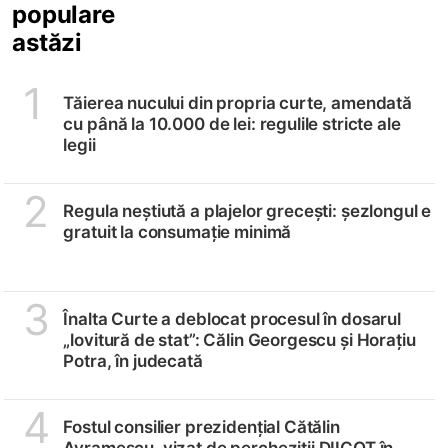
populare
astăzi
1
Tăierea nucului din propria curte, amendată
cu până la 10.000 de lei: regulile stricte ale
legii
2
Regula neștiută a plajelor grecești: șezlongul e
gratuit la consumație minimă
3
Înalta Curte a deblocat procesul în dosarul
„lovitură de stat”: Călin Georgescu și Horațiu
Potra, în judecată
4
Fostul consilier prezidențial Cătălin
Avramescu, vizat de percheziții DIICOT în