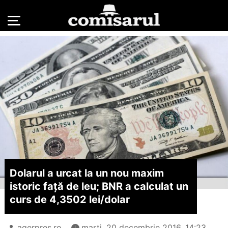
Dolarul a urcat la un nou maxim
istoric față de leu; BNR a calculat un
curs de 4,3502 lei/
dolar
agerpres.ro
marți, 20 decembrie 2016, 14:23