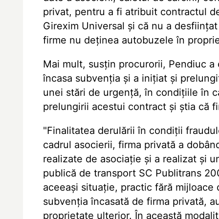
privat, pentru a fi atribuit contractul 
Girexim Universal şi că nu a desfiinţat
firme nu deţinea autobuzele în proprie
Mai mult, susţin procurorii, Pendiuc a 
încasa subvenţia şi a iniţiat şi prelun
unei stări de urgenţă, în condiţiile în c
prelungirii acestui contract şi ştia că
"Finalitatea derulării în condiţii fraud
cadrul asocierii, firma privată a dobân
realizate de asociaţie şi a realizat şi 
publică de transport SC Publitrans 2000
aceeaşi situaţie, practic fără mijloace
subvenţia încasată de firma privată, a
proprietate ulterior. În această modalit