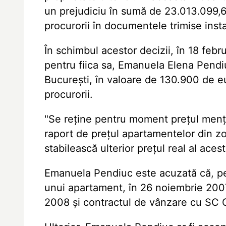
un prejudiciu în sumă de 23.013.099,65
procurorii în documentele trimise insta
În schimbul acestor decizii, în 18 febr
pentru fiica sa, Emanuela Elena Pendiu
Bucureşti, în valoare de 130.900 de eu
procurorii.
"Se reţine pentru moment preţul menţi
raport de preţul apartamentelor din z
stabilească ulterior preţul real al aces
Emanuela Pendiuc este acuzată că, pen
unui apartament, în 26 noiembrie 2007 
2008 şi contractul de vânzare cu SC 