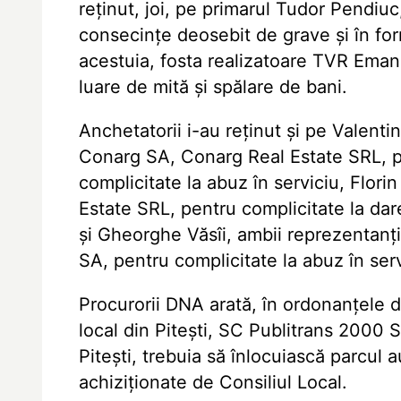
reţinut, joi, pe primarul Tudor Pendiuc
consecinţe deosebit de grave şi în for
acestuia, fosta realizatoare TVR Eman
luare de mită şi spălare de bani.
Anchetatorii i-au reţinut şi pe Valenti
Conarg SA, Conarg Real Estate SRL, pe
complicitate la abuz în serviciu, Flor
Estate SRL, pentru complicitate la dar
şi Gheorghe Văsîi, ambii reprezentanţi
SA, pentru complicitate la abuz în ser
Procurorii DNA arată, în ordonanţele d
local din Piteşti, SC Publitrans 2000 S
Piteşti, trebuia să înlocuiască parcul
achiziţionate de Consiliul Local.