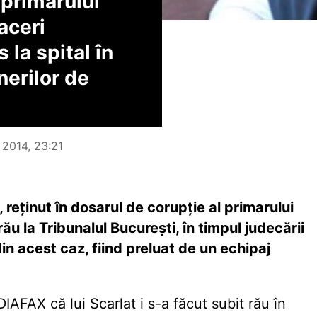
 primarului
aceri
 la spital în
nerilor de
 2014, 23:21
reţinut în dosarul de corupţie al primarului
rău la Tribunalul Bucureşti, în timpul judecării
in acest caz, fiind preluat de un echipaj
AFAX că lui Scarlat i s-a făcut subit rău în