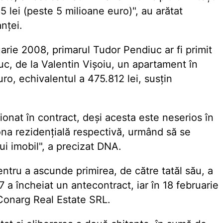
 lei (peste 5 milioane euro)", au arătat
nţei.
uarie 2008, primarul Tudor Pendiuc ar fi primit
c, de la Valentin Vişoiu, un apartament în
ro, echivalentul a 475.812 lei, susţin
onat în contract, deşi acesta este neserios în
ona rezidenţială respectivă, urmând să se
tui imobil", a precizat DNA.
tru a ascunde primirea, de către tatăl său, a
a încheiat un antecontract, iar în 18 februarie
Conarg Real Estate SRL.