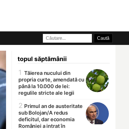
topul săptămânii
1
Tăierea nucului din
propria curte, amendată cu
până la 10.000 de lei:
regulile stricte ale legii
2
Primul an de austeritate
sub Bolojan/
A redus
deficitul, dar economia
României a intrat în