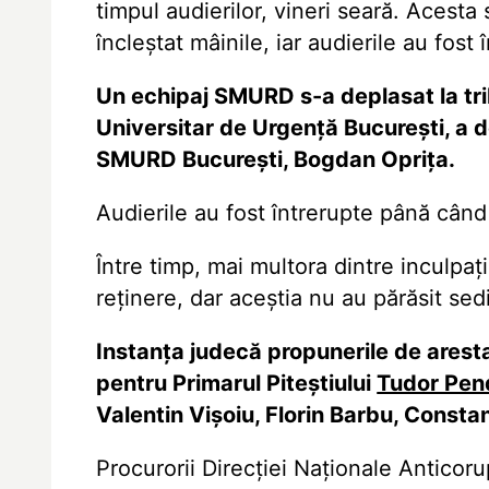
timpul audierilor, vineri seară. Acesta
încleştat mâinile, iar audierile au fost 
Un echipaj SMURD s-a deplasat la trib
Universitar de Urgenţă Bucureşti, a
SMURD Bucureşti, Bogdan Opriţa.
Audierile au fost întrerupte până când
Între timp, mai multora dintre inculpaţ
reţinere, dar aceştia nu au părăsit sed
Instanţa judecă propunerile de arest
pentru Primarul Piteştiului
Tudor Pen
Valentin Vişoiu, Florin Barbu, Constan
Procurorii Direcţiei Naţionale Anticoru