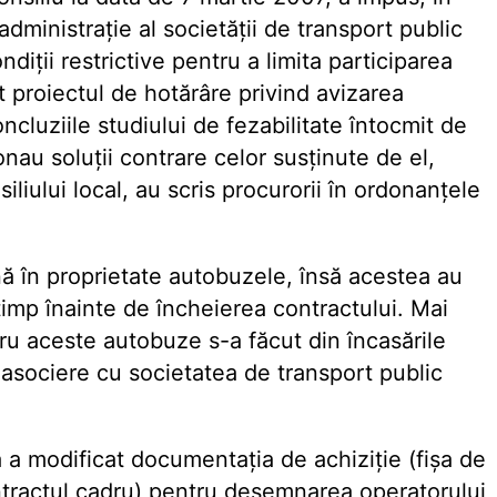
dministraţie al societăţii de transport public
ndiţii restrictive pentru a limita participarea
ţiat proiectul de hotărâre privind avizarea
ncluziile studiului de fezabilitate întocmit de
onau soluţii contrare celor susţinute de el,
liului local, au scris procurorii în ordonanţele
nă în proprietate autobuzele, însă acestea au
 timp înainte de încheierea contractului. Mai
tru aceste autobuze s-a făcut din încasările
 asociere cu societatea de transport public
a modificat documentaţia de achiziţie (fişa de
contractul cadru) pentru desemnarea operatorului