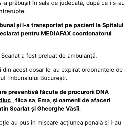
 s-a prăbuşit în sala de judecată, după ce i s-au
întrerupte.
unal şi l-a transportat pe pacient la Spitalul
 declarat pentru MEDIAFAX coordonatorul
 Scarlat a fost preluat de ambulanţă.
ii din acest dosar le-au expirat ordonanţele de
iul Tribunalului Bucureşti.
are preventivă făcute de procurorii DNA
diuc
, fiica sa, Ema, şi oamenii de afaceri
tin Scarlat şi Gheorghe Văsîi.
pţie au pus în mişcare acţiunea penală şi i-au