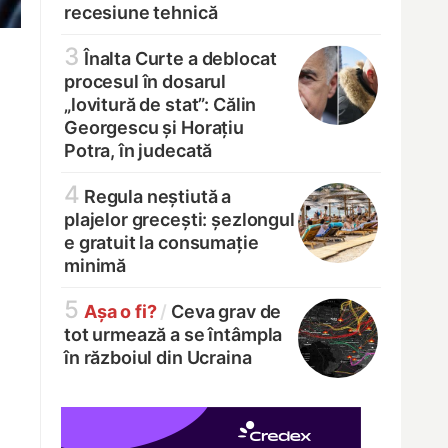
recesiune tehnică
3
Înalta Curte a deblocat
procesul în dosarul
„lovitură de stat”: Călin
Georgescu și Horațiu
Potra, în judecată
4
Regula neștiută a
plajelor grecești: șezlongul
e gratuit la consumație
minimă
5
Așa o fi?
/
Ceva grav de
tot urmează a se întâmpla
în războiul din Ucraina