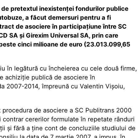
de pretextul inexistenţei fondurilor publice
utobuze, a făcut demersuri pentru a fi
tract de asociere în participaţiune între SC
CD SA şi Girexim Universal SA, prin care
u peste cinci milioane de euro (23.013.099,65
iu în legătură cu încheierea cu cele două firme,
e achiziţie publică de asociere în
ada 2007-2014, împreună cu Valentin Vişoiu,
iat procedura de asociere a SC Publitrans 2000
i contrar cererilor formulate în repetate rânduri
ţii şi fără a ţine cont de concluziile studiului de
onsiliu la data de 7 martie 2007, a impus, în