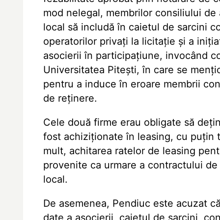
mod nelegal, membrilor consiliului de a
local să includă în caietul de sarcini co
operatorilor privaţi la licitaţie şi a ini
asocierii în participaţiune, invocând co
Universitatea Piteşti, în care se menţi
pentru a induce în eroare membrii consi
de reţinere.
Cele două firme erau obligate să deţi
fost achiziţionate în leasing, cu puţin
mult, achitarea ratelor de leasing pen
provenite ca urmare a contractului de
local.
De asemenea, Pendiuc este acuzat că 
date a asocierii, caietul de sarcini, 