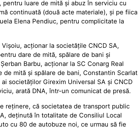
, pentru luare de mită şi abuz în serviciu cu
mă continuată (două acte materiale), şi pe fiica
uela Elena Pendiuc, pentru complicitate la
n Vişoiu, acţionar la societăţile CNCD SA,
ntru dare de mită, spălare de bani şi
in Şerban Barbu, acţionar la SC Conarg Real
e de mită şi spălare de bani, Constantin Scarlat
 ai societăţilor Girexim Universal SA şi CNCD
viciu, arată DNA, într-un comunicat de presă.
e reţinere, că societatea de transport public
A, deţinută în totalitate de Consiliul Local
 auto cu 80 de autobuze noi, ce urmau să fie