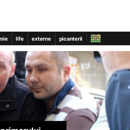
mie
life
externe
picanterii