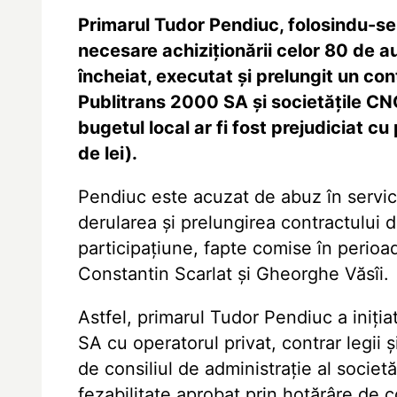
Primarul Tudor Pendiuc, folosindu-se 
necesare achiziţionării celor 80 de a
încheiat, executat şi prelungit un con
Publitrans 2000 SA şi societăţile CN
bugetul local ar fi fost prejudiciat c
de lei).
Pendiuc este acuzat de abuz în servic
derularea şi prelungirea contractului d
participaţiune, fapte comise în perio
Constantin Scarlat şi Gheorghe Văsîi.
Astfel, primarul Tudor Pendiuc a iniţ
SA cu operatorul privat, contrar legii ş
de consiliul de administraţie al societă
fezabilitate aprobat prin hotărâre de c