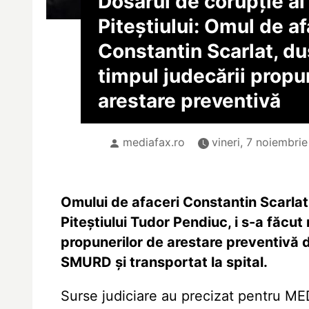
Dosarul de corupţie al
Piteştiului: Omul de af
Constantin Scarlat, dus
timpul judecării propu
arestare preventivă
mediafax.ro
vineri, 7 noiembrie
Omului de afaceri Constantin Scarlat, 
Piteştiului Tudor Pendiuc, i s-a făcut 
propunerilor de arestare preventivă d
SMURD şi transportat la spital.
Surse judiciare au precizat pentru MEDI