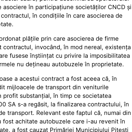
de asociere în participaţiune societăţilor CNCD şi
 contractul, în condiţiile în care asocierea de
tate.
ordonat plăţile prin care asocierea de firme
git contractul, invocând, în mod nereal, existenţa
are fusese înştiinţat cu privire la imposibilitatea
 firmele nu deţineau autobuzele în proprietate.
uloase a acestui contract a fost aceea că, în
dit mijloacele de transport din veniturile
un profit substanţial, în timp ce societatea
 SA s-a regăsit, la finalizarea contractului, în
 de transport. Relevant este faptul că, numai din
u fost achitate autobuzele care i-au revenit în
ate, a fost cauzat Primăriei Municipiului Piteşti