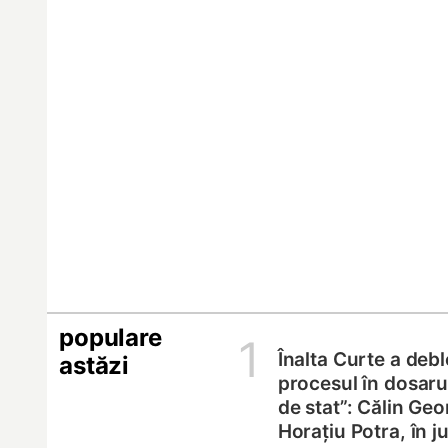
populare
1
Înalta Curte a deb
astăzi
procesul în dosarul
de stat”: Călin Geo
Horațiu Potra, în 