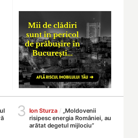
3
ul
Ion Sturza
/
„Moldovenii
ră
risipesc energia României, au
arătat degetul mijlociu”