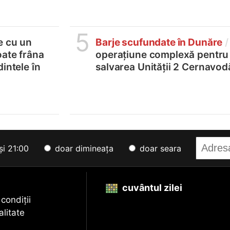
5
e cu un
Barje scufundate în Dunăre
/
oate frâna
operațiune complexă pentru
intele în
salvarea Unității 2 Cernavod
și 21:00
doar dimineața
doar seara
cuvântul zilei
 condiții
alitate