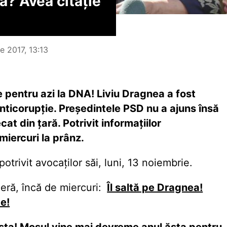
ă? Avea citație
e 2017, 13:13
e pentru azi la DNA! Liviu Dragnea a fost
nticorupție. Președintele PSD nu a ajuns însă
cat din țară. Potrivit informațiilor
miercuri la prânz.
trivit avocaților săi, luni, 13 noiembrie.
ieră, încă de miercuri:
Îl saltă pe Dragnea!
e!