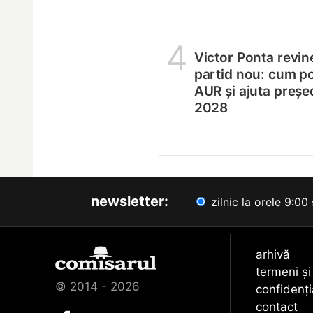
4
Victor Ponta revin
partid nou: cum p
AUR și ajuta președ
2028
newsletter:
zilnic la orele 9:00 
arhivă
termeni și
© 2014 - 2026
confidenți
contact