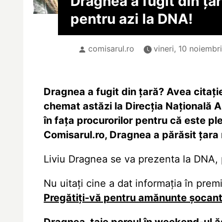
Dragnea a fugit din țar
pentru azi la DNA!
comisarul.ro
vineri, 10 noiembri
Dragnea a fugit din țară? Avea citați
chemat astăzi la Direcția Națională A
în fața procurorilor pentru că este ple
Comisarul.ro, Dragnea a părăsit țara 
Liviu Dragnea se va prezenta la DNA, po
Nu uitați cine a dat informația în prem
Pregătiți-vă pentru amănunte șocant