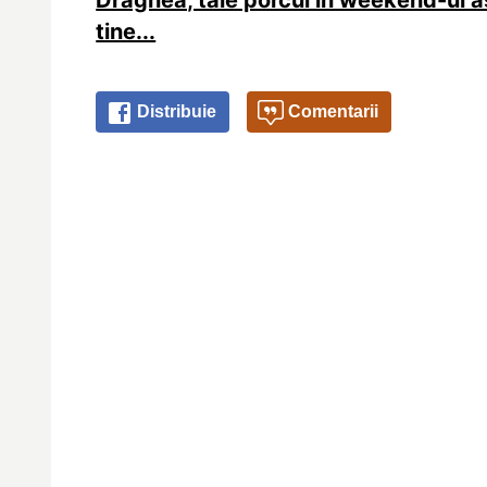
Dragnea, taie porcul în weekend-ul ă
tine...
Distribuie
Comentarii