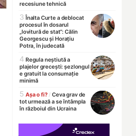
recesiune tehnică
3
Înalta Curte a deblocat
procesul în dosarul
„lovitură de stat”: Călin
Georgescu și Horațiu
Potra, în judecată
4
Regula neștiută a
plajelor grecești: șezlongul
e gratuit la consumație
minimă
5
Așa o fi?
/
Ceva grav de
tot urmează a se întâmpla
în războiul din Ucraina