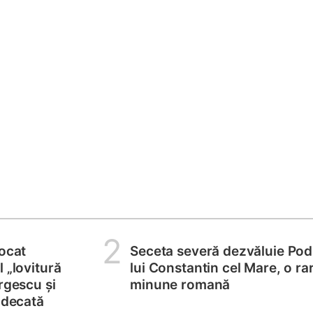
2
locat
Seceta severă dezvăluie Pod
 „lovitură
lui Constantin cel Mare, o ra
rgescu și
minune romană
judecată