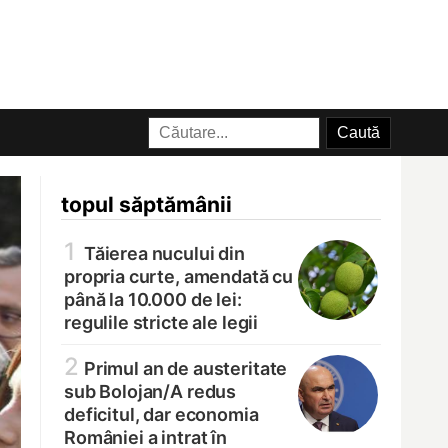
topul săptămânii
1
Tăierea nucului din
propria curte, amendată cu
până la 10.000 de lei:
regulile stricte ale legii
2
Primul an de austeritate
sub Bolojan/
A redus
deficitul, dar economia
României a intrat în