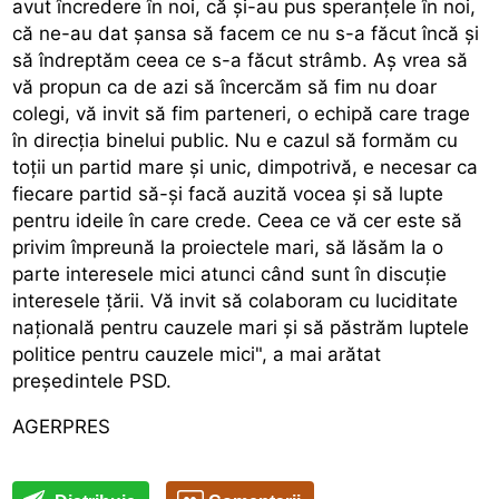
avut încredere în noi, că și-au pus speranțele în noi,
că ne-au dat șansa să facem ce nu s-a făcut încă și
să îndreptăm ceea ce s-a făcut strâmb. Aș vrea să
vă propun ca de azi să încercăm să fim nu doar
colegi, vă invit să fim parteneri, o echipă care trage
în direcția binelui public. Nu e cazul să formăm cu
toții un partid mare și unic, dimpotrivă, e necesar ca
fiecare partid să-și facă auzită vocea și să lupte
pentru ideile în care crede. Ceea ce vă cer este să
privim împreună la proiectele mari, să lăsăm la o
parte interesele mici atunci când sunt în discuție
interesele țării. Vă invit să colaboram cu luciditate
națională pentru cauzele mari și să păstrăm luptele
politice pentru cauzele mici", a mai arătat
președintele PSD.
AGERPRES