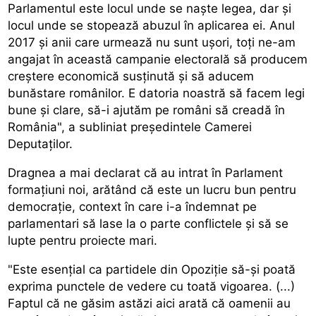
Parlamentul este locul unde se naște legea, dar și
locul unde se stopează abuzul în aplicarea ei. Anul
2017 și anii care urmează nu sunt ușori, toți ne-am
angajat în această campanie electorală să producem
creștere economică susținută și să aducem
bunăstare românilor. E datoria noastră să facem legi
bune și clare, să-i ajutăm pe români să creadă în
România", a subliniat președintele Camerei
Deputaților.
Dragnea a mai declarat că au intrat în Parlament
formațiuni noi, arătând că este un lucru bun pentru
democrație, context în care i-a îndemnat pe
parlamentari să lase la o parte conflictele și să se
lupte pentru proiecte mari.
"Este esențial ca partidele din Opoziție să-și poată
exprima punctele de vedere cu toată vigoarea. (...)
Faptul că ne găsim astăzi aici arată că oamenii au