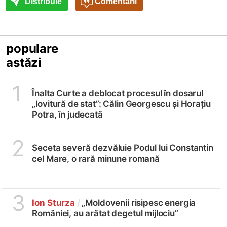
Distribuie
Comentarii
populare
astăzi
1
Înalta Curte a deblocat procesul în dosarul
„lovitură de stat”: Călin Georgescu și Horațiu
Potra, în judecată
2
Seceta severă dezvăluie Podul lui Constantin
cel Mare, o rară minune romană
3
Ion Sturza
/
„Moldovenii risipesc energia
României, au arătat degetul mijlociu”