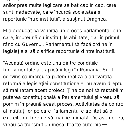
anilor prea multe legi care se bat cap în cap, care
sunt inadecvate, care încurcă societatea și
raporturile între instituții", a susținut Dragnea.
El a adăugat că va iniția un proces parlamentar prin
care, împreună cu instituțiile abilitate, dar în primul
rând cu Guvernul, Parlamentul să facă ordine în
legislație și să clarifice raporturile dintre instituții.
"Această ordine este una dintre condițiile
fundamentale ale aplicării legii în România. Sunt
convins că împreună putem realiza o adevărată
reformă a legislației constituționale, nu avem dreptul
să mai ratăm acest proiect. Ține de noi să restabilim
puterea constituțională a Parlamentului și vreau să
pornim împreună acest proces. Activitatea de control
al instituțiilor pe care Parlamentul e abilitat să o
exercite nu trebuie să mai fie mimată. De asemenea,
vreau să transmit un mesaj foarte puternic —