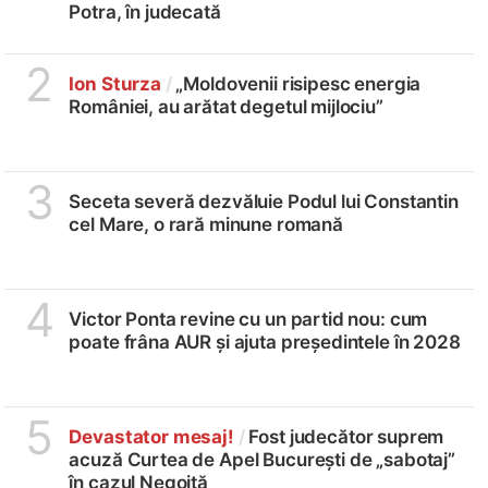
Potra, în judecată
2
Ion Sturza
/
„Moldovenii risipesc energia
României, au arătat degetul mijlociu”
3
Seceta severă dezvăluie Podul lui Constantin
cel Mare, o rară minune romană
4
Victor Ponta revine cu un partid nou: cum
poate frâna AUR și ajuta președintele în 2028
5
Devastator mesaj!
/
Fost judecător suprem
acuză Curtea de Apel București de „sabotaj”
în cazul Negoiță