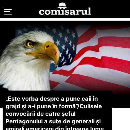
„Este vorba despre a pune caii în
grajd și a-i pune în formă”/
Culisele
convocării de către șeful
Pentagonului a sute de generali și
amirali americani din întreaga lume