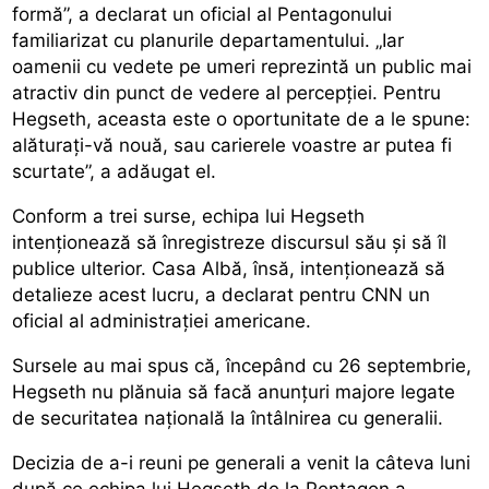
formă”, a declarat un oficial al Pentagonului
familiarizat cu planurile departamentului. „Iar
oamenii cu vedete pe umeri reprezintă un public mai
atractiv din punct de vedere al percepției. Pentru
Hegseth, aceasta este o oportunitate de a le spune:
alăturați-vă nouă, sau carierele voastre ar putea fi
scurtate”, a adăugat el.
Conform a trei surse, echipa lui Hegseth
intenționează să înregistreze discursul său și să îl
publice ulterior. Casa Albă, însă, intenționează să
detalieze acest lucru, a declarat pentru CNN un
oficial al administrației americane.
Sursele au mai spus că, începând cu 26 septembrie,
Hegseth nu plănuia să facă anunțuri majore legate
de securitatea națională la întâlnirea cu generalii.
Decizia de a-i reuni pe generali a venit la câteva luni
după ce echipa lui Hegseth de la Pentagon a