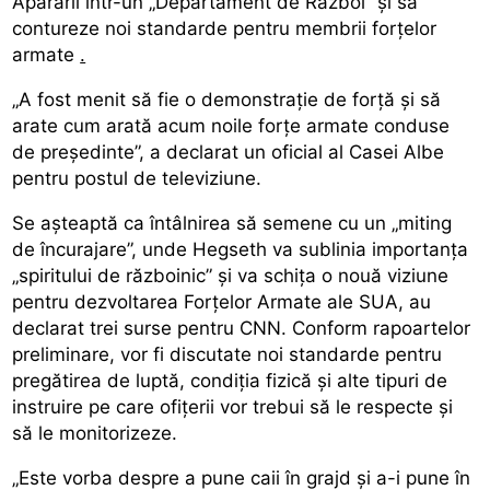
Apărării într-un „Departament de Război” și să
contureze noi standarde pentru membrii forțelor
armate
.
„A fost menit să fie o demonstrație de forță și să
arate cum arată acum noile forțe armate conduse
de președinte”, a declarat un oficial al Casei Albe
pentru postul de televiziune.
Se așteaptă ca întâlnirea să semene cu un „miting
de încurajare”, unde Hegseth va sublinia importanța
„spiritului de războinic” și va schița o nouă viziune
pentru dezvoltarea Forțelor Armate ale SUA, au
declarat trei surse pentru CNN. Conform rapoartelor
preliminare, vor fi discutate noi standarde pentru
pregătirea de luptă, condiția fizică și alte tipuri de
instruire pe care ofițerii vor trebui să le respecte și
să le monitorizeze.
„Este vorba despre a pune caii în grajd și a-i pune în