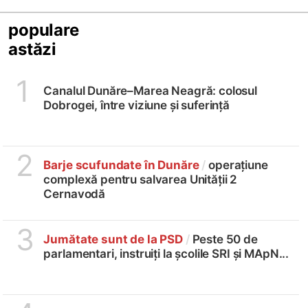
populare
astăzi
1
Canalul Dunăre–Marea Neagră: colosul
Dobrogei, între viziune și suferință
2
Barje scufundate în Dunăre
/
operațiune
complexă pentru salvarea Unității 2
Cernavodă
3
Jumătate sunt de la PSD
/
Peste 50 de
parlamentari, instruiți la școlile SRI și MApN...