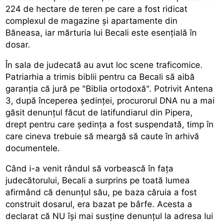
224 de hectare de teren pe care a fost ridicat
complexul de magazine şi apartamente din
Băneasa, iar mărturia lui Becali este esenţială în
dosar.
În sala de judecată au avut loc scene traficomice.
Patriarhia a trimis biblii pentru ca Becali să aibă
garanţia că jură pe "Biblia ortodoxă". Potrivit Antena
3, după începerea şedinţei, procurorul DNA nu a mai
găsit denunţul făcut de latifundiarul din Pipera,
drept pentru care şedinţa a fost suspendată, timp în
care cineva trebuie să meargă să caute în arhivă
documentele.
Când i-a venit rândul să vorbească în faţa
judecătorului, Becali a surprins pe toată lumea
afirmând că denunţul său, pe baza căruia a fost
construit dosarul, era bazat pe bârfe. Acesta a
declarat că NU îşi mai susţine denunţul la adresa lui