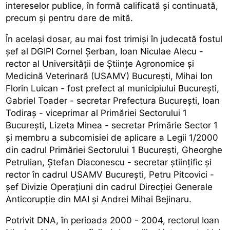
intereselor publice, în formă calificată și continuată,
precum și pentru dare de mită.
În același dosar, au mai fost trimiși în judecată fostul
șef al DGIPI Cornel Șerban, Ioan Niculae Alecu -
rector al Universității de Științe Agronomice și
Medicină Veterinară (USAMV) București, Mihai Ion
Florin Luican - fost prefect al municipiului București,
Gabriel Toader - secretar Prefectura București, Ioan
Todiraș - viceprimar al Primăriei Sectorului 1
București, Lizeta Minea - secretar Primărie Sector 1
și membru a subcomisiei de aplicare a Legii 1/2000
din cadrul Primăriei Sectorului 1 București, Gheorghe
Petrulian, Ștefan Diaconescu - secretar științific și
rector în cadrul USAMV București, Petru Pitcovici -
șef Divizie Operațiuni din cadrul Direcției Generale
Anticorupție din MAI și Andrei Mihai Bejinaru.
Potrivit DNA, în perioada 2000 - 2004, rectorul Ioan