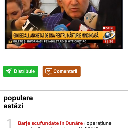
Distribuie
Comentarii
populare
astăzi
1
Barje scufundate în Dunăre
/
operațiune