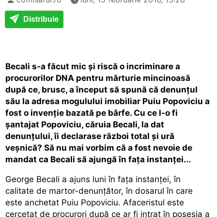
Distribuie
Becali s-a făcut mic și riscă o incriminare a
procurorilor DNA pentru mărturie mincinoasă
după ce, brusc, a început să spună că denunțul
său la adresa mogulului imobiliar Puiu Popoviciu a
fost o invenție bazată pe bârfe. Cu ce l-o fi
șantajat Popoviciu, căruia Becali, la dat
denunțului, îi declarase război total și ură
veșnică? Să nu mai vorbim că a fost nevoie de
mandat ca Becali să ajungă în fața instanței...
George Becali a ajuns luni în faţa instanţei, în
calitate de martor-denunţător, în dosarul în care
este anchetat Puiu Popoviciu. Afaceristul este
cercetat de procurori după ce ar fi intrat în posesia a