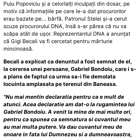
Puiu Popoviciu şi a celorlalţi inculpaţi din dosar, pe
motiv că informaţiile pe care le-a dat procurorilor
erau bazate pe... bârfă. Patronul Stelei şi-a cerut
scuze procurorului DNA, însă s-ar părea că nu va
scăpa atât de uşor. Reprezentantul DNA a anunţat
că Gigi Becali va fi cercetat pentru mărturie
mincinoasă.
Becali a explicat ca denuntul a fost semnat de el,
la cererea unei persoane, Gabriel Bondoiu, care i s-
a plans de faptul ca urma sa-i fie demolata
locuinta amplasata pe terenul din Baneasa.
"Nu mai mentin declaratia pentru ca e mult de
atunci. Acea declaratie am dat-o la rugamintea lui
Gabriel Bondoiu. A venit la mine de mai multe ori,
pentru ca spunea ca semnatura si cuvantul meu
au mai multa putere. Va dau cuvantul meu de
onoare in fata lui Dumnezeu si a dumneavoastra,