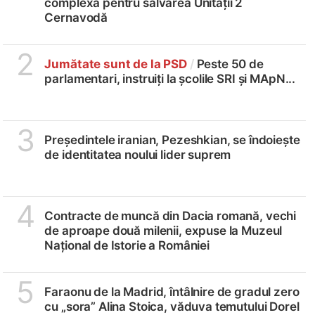
complexă pentru salvarea Unității 2
Cernavodă
2
Jumătate sunt de la PSD
/
Peste 50 de
parlamentari, instruiți la școlile SRI și MApN...
3
Președintele iranian, Pezeshkian, se îndoiește
de identitatea noului lider suprem
4
Contracte de muncă din Dacia romană, vechi
de aproape două milenii, expuse la Muzeul
Național de Istorie a României
5
Faraonu de la Madrid, întâlnire de gradul zero
cu „sora” Alina Stoica, văduva temutului Dorel