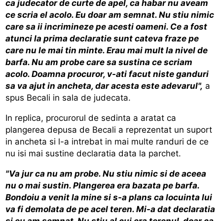
ca judecator de curte de apel, ca habar nu aveam
ce scria el acolo. Eu doar am semnat. Nu stiu nimic
care sa ii incrimineze pe acesti oameni. Ce a fost
atunci la prima declaratie sunt cateva fraze pe
care nu le mai tin minte. Erau mai mult la nivel de
barfa. Nu am probe care sa sustina ce scriam
acolo. Doamna procuror, v-ati facut niste ganduri
sa va ajut in ancheta, dar acesta este adevarul",
a
spus Becali in sala de judecata.
In replica, procurorul de sedinta a aratat ca
plangerea depusa de Becali a reprezentat un suport
in ancheta si l-a intrebat in mai multe randuri de ce
nu isi mai sustine declaratia data la parchet.
"Va jur ca nu am probe. Nu stiu nimic si de aceea
nu o mai sustin. Plangerea era bazata pe barfa.
Bondoiu a venit la mine si s-a plans ca locuinta lui
va fi demolata de pe acel teren. Mi-a dat declaratia
si eu am semnat. Nu stiu al cui era terenul, doar ca