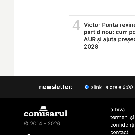
4
Victor Ponta revin
partid nou: cum p
AUR și ajuta președ
2028
newsletter:
zilnic la orele 9:00 
arhivă
termeni și
© 2014 - 2026
confidenți
contact