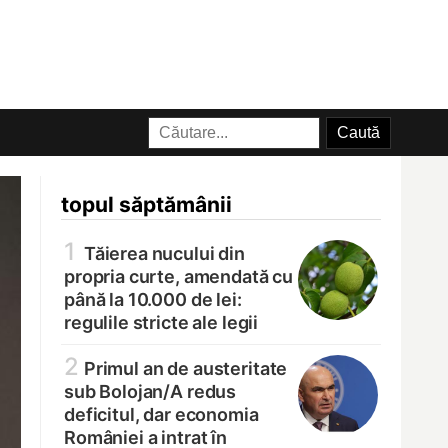
topul săptămânii
1
Tăierea nucului din
propria curte, amendată cu
până la 10.000 de lei:
regulile stricte ale legii
2
Primul an de austeritate
sub Bolojan/
A redus
deficitul, dar economia
României a intrat în