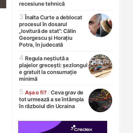
recesiune tehnică
3
Înalta Curte a deblocat
procesul în dosarul
„lovitură de stat”: Călin
Georgescu și Horațiu
Potra, în judecată
4
Regula neștiută a
plajelor grecești: șezlongul
e gratuit la consumație
minimă
5
Așa o fi?
/
Ceva grav de
tot urmează a se întâmpla
în războiul din Ucraina