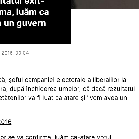
tatul exit-
rma, luăm ca
a un guvern
e 2016, 00:04
 șeful campaniei electorale a liberalilor la
ara, după închiderea urnelor, că dacă rezultatul
etățenilor va fi luat ca atare și "vom avea un
2016
ilor se va confirma, luăm ca-atare votul