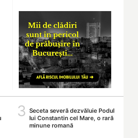
3
Seceta severă dezvăluie Podul
u
lui Constantin cel Mare, o rară
minune romană