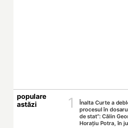
populare
1
Înalta Curte a deb
astăzi
procesul în dosarul
de stat”: Călin Geo
Horațiu Potra, în 