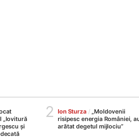
2
locat
Ion Sturza
/
„Moldovenii
 „lovitură
risipesc energia României, a
rgescu și
arătat degetul mijlociu”
judecată