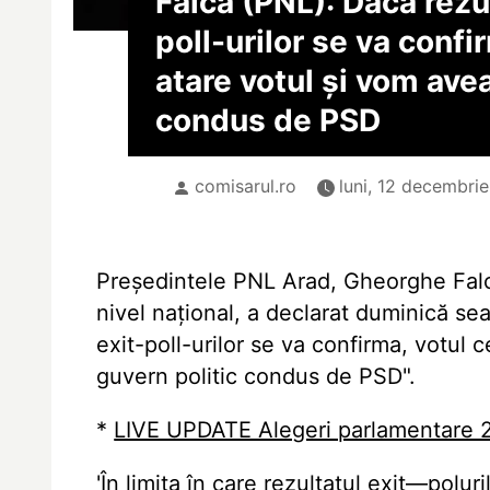
Falcă (PNL): Dacă rezul
poll-urilor se va confi
atare votul și vom ave
condus de PSD
comisarul.ro
luni, 12 decembri
Președintele PNL Arad, Gheorghe Falcă,
nivel național, a declarat duminică se
exit-poll-urilor se va confirma, votul c
guvern politic condus de PSD".
*
LIVE UPDATE Alegeri parlamentare 
'În limita în care rezultatul exit—polur