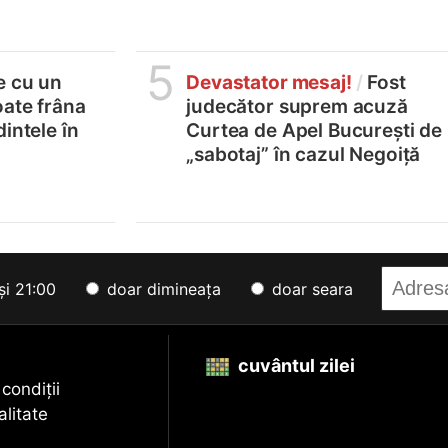
5
e cu un
Devastator mesaj!
/
Fost
oate frâna
judecător suprem acuză
intele în
Curtea de Apel București de
„sabotaj” în cazul Negoiță
și 21:00
doar dimineața
doar seara
cuvântul zilei
 condiții
alitate