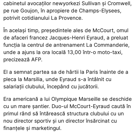
cabinetul avocaților newyorkezi Sullivan și Cromwell,
pe rue Goujon, în apropiere de Champs-Elysees,
potrivit cotidianului La Provence.
În același timp, președintele ales de McCourt, omul
de afaceri francez Jacques-Henri Eyraud, a preluat
funcția la centrul de antrenament La Commanderie,
unde a ajuns la ora locală 13,00 într-o moto-taxi,
precizează AFP.
El a semnat partea sa de hârtii la Paris înainte de a
pleca la Marsilia, unde Eyraud s-a întâlnit cu
salariații clubului, începând cu jucătorii.
Era americană a lui Olympique Marseille se deschide
cu un mare șantier. Duo-ul McCourt-Eyraud caută în
primul rând să întărească structura clubului cu un
nou director sportiv și un director însărcinat cu
finanțele și marketingul.