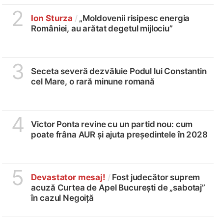
2
Ion Sturza
/
„Moldovenii risipesc energia
României, au arătat degetul mijlociu”
3
Seceta severă dezvăluie Podul lui Constantin
cel Mare, o rară minune romană
4
Victor Ponta revine cu un partid nou: cum
poate frâna AUR și ajuta președintele în 2028
5
Devastator mesaj!
/
Fost judecător suprem
acuză Curtea de Apel București de „sabotaj”
în cazul Negoiță