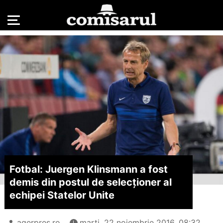
Fotbal: Juergen Klinsmann a fost
demis din postul de selecționer al
echipei Statelor Unite
agerpres.ro
marți, 22 noiembrie 2016, 08:32