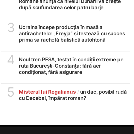
Române anunță că nivelul Dunării va crește
după scufundarea celor patru barje
3
Ucraina începe producția în masă a
antirachetelor „Freyja” și testează cu succes
prima sa rachetă balistică autohtonă
4
Noul tren PESA, testat în condiții extreme pe
ruta București-Constanța: fără aer
condiționat, fără asigurare
5
Misterul lui Regalianus
/
un dac, posibil rudă
cu Decebal, împărat roman?