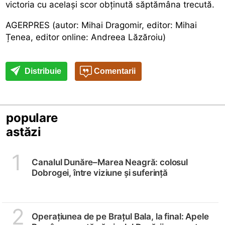
victoria cu același scor obținută săptămâna trecută.
AGERPRES (autor: Mihai Dragomir, editor: Mihai
Țenea, editor online: Andreea Lăzăroiu)
Distribuie
Comentarii
populare
astăzi
1
Canalul Dunăre–Marea Neagră: colosul
Dobrogei, între viziune și suferință
2
Operațiunea de pe Brațul Bala, la final: Apele