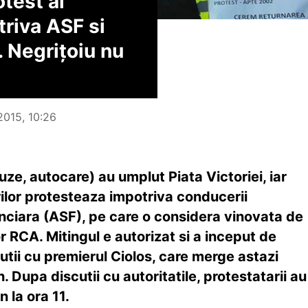
test al
triva ASF si
. Negrițoiu nu
2015, 10:26
uze, autocare) au umplut Piata Victoriei, iar
orilor protesteaza impotriva conducerii
nciara (ASF), pe care o considera vinovata de
or RCA. Mitingul e autorizat si a inceput de
utii cu premierul Ciolos, care merge astazi
n. Dupa discutii cu autoritatile, protestatarii au
n la ora 11.