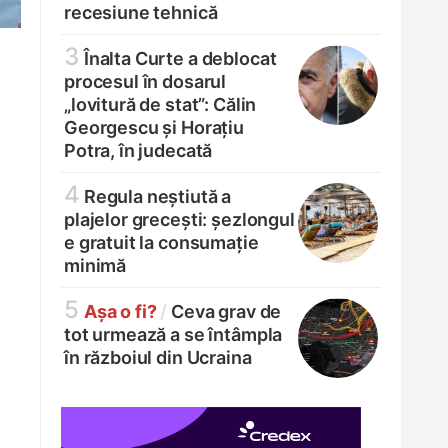
recesiune tehnică
3
Înalta Curte a deblocat
procesul în dosarul
„lovitură de stat”: Călin
Georgescu și Horațiu
Potra, în judecată
4
Regula neștiută a
plajelor grecești: șezlongul
e gratuit la consumație
minimă
5
Așa o fi?
/
Ceva grav de
tot urmează a se întâmpla
în războiul din Ucraina