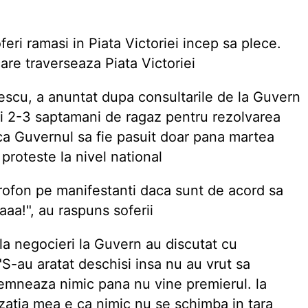
oferi ramasi in Piata Victoriei incep sa plece.
care traverseaza Piata Victoriei
anescu, a anuntat dupa consultarile de la Guvern
ui 2-3 saptamani de ragaz pentru rezolvarea
 ca Guvernul sa fie pasuit doar pana martea
proteste la nivel national
icrofon pe manifestanti daca sunt de acord sa
aaa!", au raspuns soferii
 la negocieri la Guvern au discutat cu
"S-au aratat deschisi insa nu au vrut sa
mneaza nimic pana nu vine premierul. la
zatia mea e ca nimic nu se schimba in tara