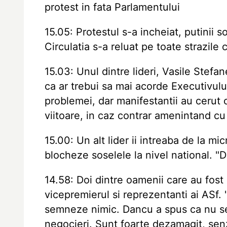
protest in fata Parlamentului
15.05: Protestul s-a incheiat, putinii s
Circulatia s-a reluat pe toate strazile 
15.03: Unul dintre lideri, Vasile Stef
ca ar trebui sa mai acorde Executivul
problemei, dar manifestantii au cerut
viitoare, in caz contrar amenintand cu 
15.00: Un alt lider ii intreaba de la m
blocheze soselele la nivel national. "D
14.58: Doi dintre oamenii care au fost
vicepremierul si reprezentanti ai ASf. 
semneze nimic. Dancu a spus ca nu se
negocieri. Sunt foarte dezamagit, sen