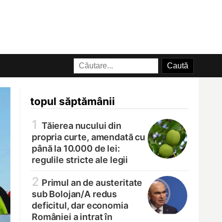
topul săptămânii
1
Tăierea nucului din
propria curte, amendată cu
până la 10.000 de lei:
regulile stricte ale legii
2
Primul an de austeritate
sub Bolojan/
A redus
deficitul, dar economia
României a intrat în