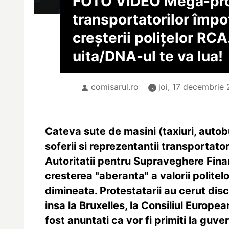
FOTO VIDEO Mega-pro
transportatorilor împo
creșterii polițelor RCA
uita/
DNA-ul te va lua!
comisarul.ro
joi, 17 decembrie 
Cateva sute de masini (taxiuri, autob
soferii si reprezentantii transportat
Autoritatii pentru Supraveghere Fina
cresterea "aberanta" a valorii politel
dimineata. Protestatarii au cerut disc
insa la Bruxelles, la Consiliul Europea
fost anuntati ca vor fi primiti la guver