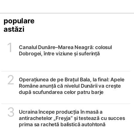
populare
astăzi
1
Canalul Dunăre–Marea Neagră: colosul
Dobrogei, între viziune și suferință
2
Operațiunea de pe Brațul Bala, la final: Apele
Române anunță că nivelul Dunării va crește
după scufundarea celor patru barje
3
Ucraina începe producția în masă a
antirachetelor „Freyja” și testează cu succes
prima sa rachetă balistică autohtonă