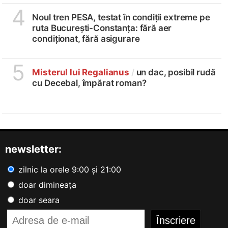
4
Noul tren PESA, testat în condiții extreme pe
ruta București-Constanța: fără aer
condiționat, fără asigurare
5
Misterul lui Regalianus
/
un dac, posibil rudă
cu Decebal, împărat roman?
newsletter:
zilnic la orele 9:00 și 21:00
doar dimineața
doar seara