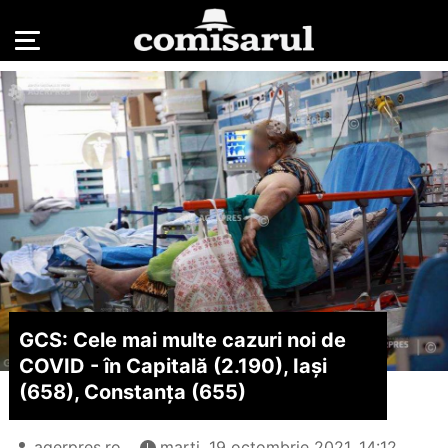
GCS: Cele mai multe cazuri noi de
COVID - în Capitală (2.190), Iaşi
(658), Constanţa (655)
agerpres.ro
marți, 19 octombrie 2021, 14:12