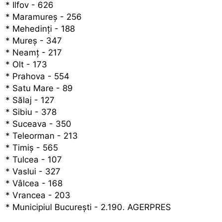
* Ilfov - 626
* Maramureş - 256
* Mehedinţi - 188
* Mureş - 347
* Neamţ - 217
* Olt - 173
* Prahova - 554
* Satu Mare - 89
* Sălaj - 127
* Sibiu - 378
* Suceava - 350
* Teleorman - 213
* Timiş - 565
* Tulcea - 107
* Vaslui - 327
* Vâlcea - 168
* Vrancea - 203
* Municipiul Bucureşti - 2.190. AGERPRES