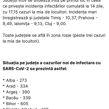
Judeţul Ilfov se situează însă pe primul loc în ceea
ce priveşte incidenţa infectărilor cumulată la 14 zile,
cu 17,15 cazuri la mia de locuitori. Incidenţe mari
înregistrează şi judeţele Timiş - 10,37, Prahova -
9,49, Ialomiţa - 9,13, Cluj - 9,00.
Toate judeţele se află în zona roşie (peste trei cazuri
la mia de locuitori).
Situaţia pe judeţe a cazurilor noi de infectare cu
SARS-CoV-2 se prezintă astfel:
* Alba - 273
* Arad - 334
* Argeş - 390
* Bacău - 339
* Bihor - 605