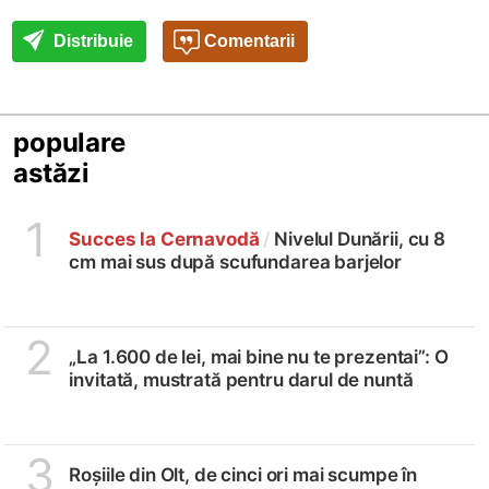
Distribuie
Comentarii
populare
astăzi
1
Succes la Cernavodă
/
Nivelul Dunării, cu 8
cm mai sus după scufundarea barjelor
2
„La 1.600 de lei, mai bine nu te prezentai”: O
invitată, mustrată pentru darul de nuntă
3
Roșiile din Olt, de cinci ori mai scumpe în