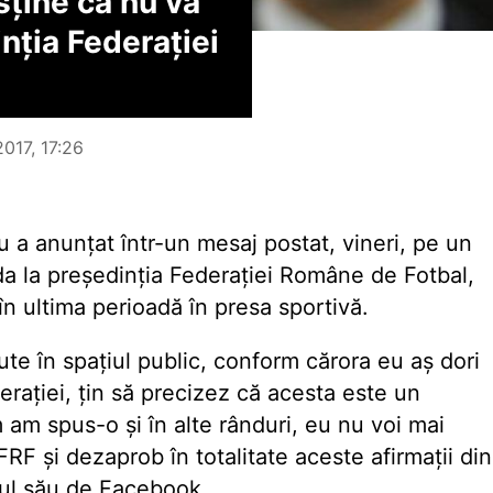
ține că nu va
nția Federației
2017, 17:26
 a anunțat într-un mesaj postat, vineri, pe un
da la președinția Federației Române de Fotbal,
în ultima perioadă în presa sportivă.
rute în spațiul public, conform cărora eu aș dori
erației, țin să precizez că acesta este un
am spus-o și în alte rânduri, eu nu voi mai
RF și dezaprob în totalitate aceste afirmații din
ul său de Facebook.