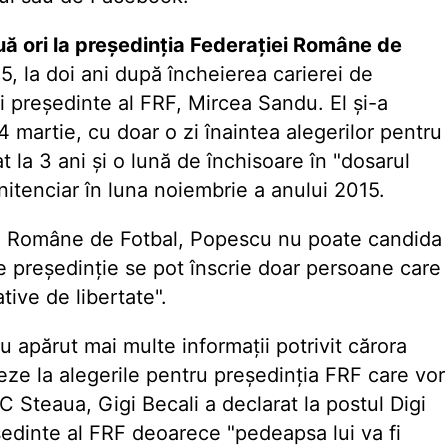
 ori la președinția Federației Române de
05, la doi ani după încheierea carierei de
lui președinte al FRF, Mircea Sandu. El și-a
 martie, cu doar o zi înaintea alegerilor pentru
 la 3 ani și o lună de închisoare în "dosarul
penitenciar în luna noiembrie a anului 2015.
iei Române de Fotbal, Popescu nu poate candida
e președinție se pot înscrie doar persoane care
tive de libertate".
au apărut mai multe informații potrivit cărora
e la alegerile pentru președinția FRF care vor
FC Steaua, Gigi Becali a declarat la postul Digi
edinte al FRF deoarece "pedeapsa lui va fi