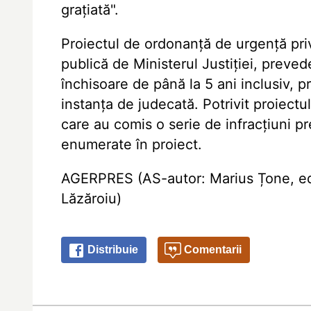
grațiată".
Proiectul de ordonanță de urgență pri
publică de Ministerul Justiției, preve
închisoare de până la 5 ani inclusiv,
instanța de judecată. Potrivit proiectul
care au comis o serie de infracțiuni p
enumerate în proiect.
AGERPRES (AS-autor: Marius Țone, edi
Lăzăroiu)
Distribuie
Comentarii