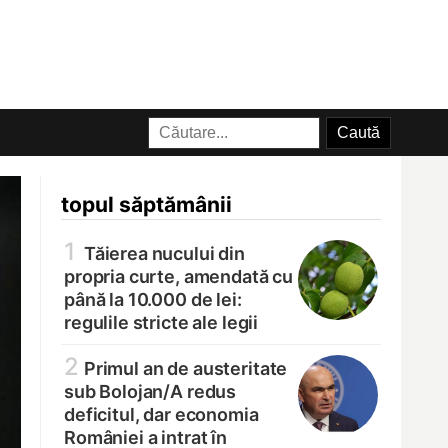
topul săptămânii
1
Tăierea nucului din
propria curte, amendată cu
până la 10.000 de lei:
regulile stricte ale legii
2
Primul an de austeritate
sub Bolojan/
A redus
deficitul, dar economia
României a intrat în