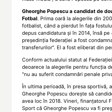
Gheorghe Popescu a candidat de două
Fotbal
. Prima oară la alegerile din 20
fotbalist, când a pierdut în fața fostu
depus candidatura și în 2014, însă pe 4
președinția federației a fost condamnat
transferurilor". El a fost eliberat din 
Conform actualului statut al Federaț
deoarece la alegerile pentru funcția d
"nu au suferit condamnări penale priva
În ultima perioadă, în presa sportivă, 
Gheorghe Popescu dorește să candidez
avea loc în 2018. Vineri, finanțatorul 
Sport că Gheorghe Popescu va fi preș