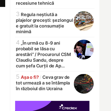
recesiune tehnică
3
Regula neștiută a
plajelor grecești: șezlongul
e gratuit la consumație
minimă
4
„În urmă cu 8-9 ani
probabil se lăsa cu
arestări” /
Procurorul CSM
Claudiu Sandu, despre
cum șefa Curții de Ap…
5
Așa o fi?
/
Ceva grav de
tot urmează a se întâmpla
în războiul din Ucraina