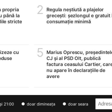
2
n propria
Regula neștiută a plajelor
u până la
grecești: șezlongul e gratuit 
ile stricte
consumație minimă
5
lizeze cu
Marius Oprescu, președintel
reduse
CJ și al PSD Olt, publică
factura ceasului Cartier, car
nu apare în declarațiile de
avere
și 21:00
doar dimineața
doar seara