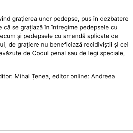
vind grațierea unor pedepse, pus în dezbatere
de că se grațiază în întregime pedepsele cu
 precum și pedepsele cu amendă aplicate de
ui, de grațiere nu beneficiază recidiviștii și cei
revăzute de Codul penal sau de legi speciale,
tor: Mihai Țenea, editor online: Andreea