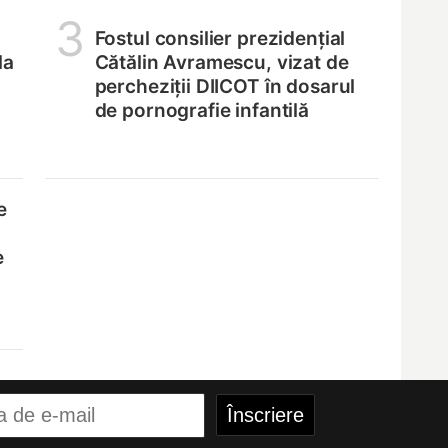
3
Fostul consilier prezidențial
la
Cătălin Avramescu, vizat de
percheziții DIICOT în dosarul
de pornografie infantilă
e
e