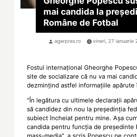
Gheorghe Popescu sus
mai candida la președi
Române de Fotbal
agerpres.ro
vineri, 27 ianuarie 
Fostul internațional Gheorghe Popescu
site de socializare că nu va mai candi
dezmințind astfel informațiile apărute 
"În legătura cu ultimele declarații apă
să candidez din nou la președinția fed
subiect încheiat pentru mine. Așa cum 
candida pentru funcția de președinte F
mass-media", a scris Popescu pe cont