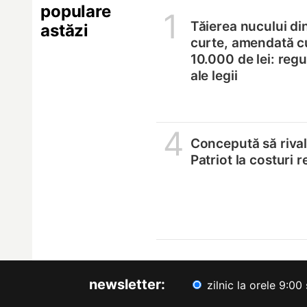
populare
1
Tăierea nucului di
astăzi
curte, amendată c
10.000 de lei: regul
ale legii
4
Concepută să riva
Patriot la costuri 
newsletter:
zilnic la orele 9:00 