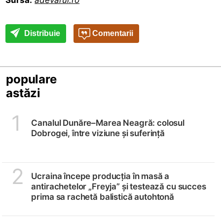
Distribuie
Comentarii
populare
astăzi
1
Canalul Dunăre–Marea Neagră: colosul
Dobrogei, între viziune și suferință
2
Ucraina începe producția în masă a
antirachetelor „Freyja” și testează cu succes
prima sa rachetă balistică autohtonă