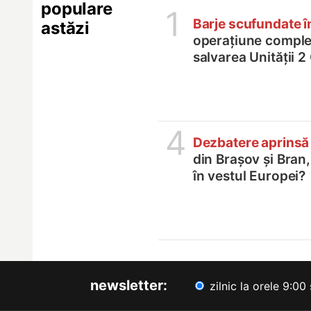
populare
1
Barje scufundate 
astăzi
operațiune comple
salvarea Unității 
4
Dezbatere aprinsă
din Brașov și Bran
în vestul Europei?
newsletter:
zilnic la orele 9:00 