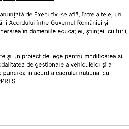
unţată de Executiv, se află, între altele, un
i Acordului între Guvernul României şi
erarea în domeniile educaţiei, ştiinţei, culturii,
e şi un proiect de lege pentru modificarea şi
alitatea de gestionare a vehiculelor şi a
ă punerea în acord a cadrului naţional cu
ERPRES