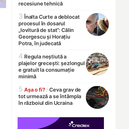
recesiune tehnică
3
Înalta Curte a deblocat
procesul în dosarul
„lovitură de stat”: Călin
Georgescu și Horațiu
Potra, în judecată
4
Regula neștiută a
plajelor grecești: șezlongul
e gratuit la consumație
minimă
5
Așa o fi?
/
Ceva grav de
tot urmează a se întâmpla
în războiul din Ucraina