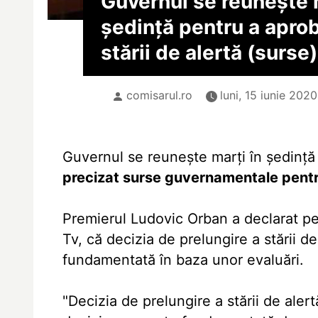
Guvernul se reuneşte 
şedinţă pentru a apro
stării de alertă (surse)
comisarul.ro
luni, 15 iunie 2020
Guvernul se reuneşte marţi în şedinţă 
precizat surse guvernamentale pen
Premierul Ludovic Orban a declarat pe 
Tv, că decizia de prelungire a stării de
fundamentată în baza unor evaluări.
"Decizia de prelungire a stării de alert