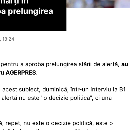
marţi în
ba prelungirea
, 18:24
pentru a aproba prelungirea stării de alertă,
au
tru AGERPRES
.
acest subiect, duminică, într-un interviu la B1
 alertă nu este "o decizie politică", ci una
ă, repet, nu este o decizie politică, este o