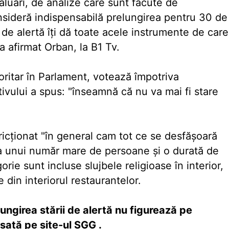
luări, de analize care sunt făcute de
onsideră indispensabilă prelungirea pentru 30 de
a de alertă îţi dă toate acele instrumente de care
 a afirmat Orban, la B1 Tv.
ritar în Parlament, votează împotriva
utivului a spus: "înseamnă că nu va mai fi stare
ricţionat "în general cam tot ce se desfăşoară
ţa unui număr mare de persoane şi o durată de
rie sunt incluse slujbele religioase în interior,
e din interiorul restaurantelor.
ungirea stării de alertă nu figurează pe
işată pe site-ul SGG
.