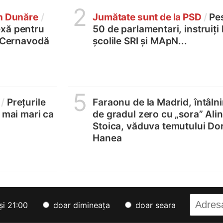
2
în Dunăre
/
Jumătate sunt de la PSD
/
Pe
xă pentru
50 de parlamentari, instruiți 
2 Cernavodă
școlile SRI și MApN...
5
/
Prețurile
Faraonu de la Madrid, întâlni
, mai mari ca
de gradul zero cu „sora” Ali
Stoica, văduva temutului Do
Hanea
și 21:00
doar dimineața
doar seara