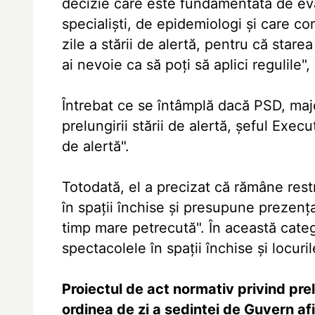
decizie care este fundamentată de eva
specialişti, de epidemiologi şi care c
zile a stării de alertă, pentru că stare
ai nevoie ca să poţi să aplici regulile",
Întrebat ce se întâmplă dacă PSD, majo
prelungirii stării de alertă, şeful Exec
de alertă".
Totodată, el a precizat că rămâne rest
în spaţii închise şi presupune prezen
timp mare petrecută". În această catego
spectacolele în spaţii închise şi locuril
Proiectul de act normativ privind prel
ordinea de zi a şedinţei de Guvern af