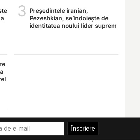
3
ste
Președintele iranian,
la
Pezeshkian, se îndoiește de
identitatea noului lider suprem
re
na
rel