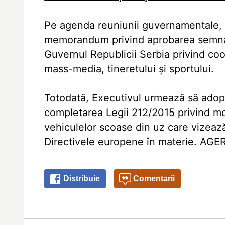
Pe agenda reuniunii guvernamentale, an
memorandum privind aprobarea semnări
Guvernul Republicii Serbia privind coop
mass-media, tineretului şi sportului.
Totodată, Executivul urmează să adopt
completarea Legii 212/2015 privind mod
vehiculelor scoase din uz care vizeaz
Directivele europene în materie. AG
Distribuie
Comentarii