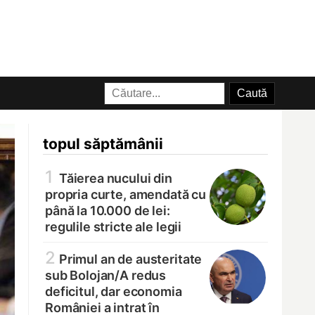
topul săptămânii
1
Tăierea nucului din
propria curte, amendată cu
până la 10.000 de lei:
regulile stricte ale legii
2
Primul an de austeritate
sub Bolojan/
A redus
deficitul, dar economia
României a intrat în