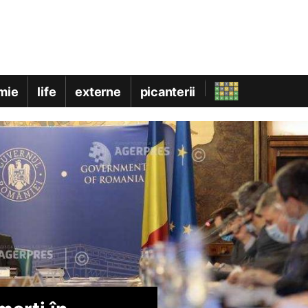
mie
life
externe
picanterii