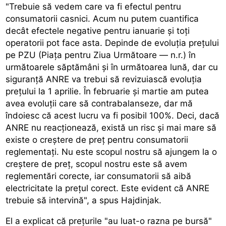
"Trebuie să vedem care va fi efectul pentru
consumatorii casnici. Acum nu putem cuantifica
decât efectele negative pentru ianuarie și toți
operatorii pot face asta. Depinde de evoluția prețului
pe PZU (Piața pentru Ziua Următoare — n.r.) în
următoarele săptămâni și în următoarea lună, dar cu
siguranță ANRE va trebui să revizuiască evoluția
prețului la 1 aprilie. În februarie și martie am putea
avea evoluții care să contrabalanseze, dar mă
îndoiesc că acest lucru va fi posibil 100%. Deci, dacă
ANRE nu reacționează, există un risc și mai mare să
existe o creștere de preț pentru consumatorii
reglementați. Nu este scopul nostru să ajungem la o
creștere de preț, scopul nostru este să avem
reglementări corecte, iar consumatorii să aibă
electricitate la prețul corect. Este evident că ANRE
trebuie să intervină", a spus Hajdinjak.
El a explicat că prețurile "au luat-o razna pe bursă"