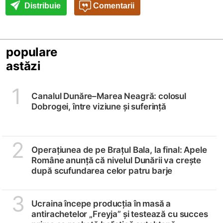
Distribuie
Comentarii
populare
astăzi
1
Canalul Dunăre–Marea Neagră: colosul
Dobrogei, între viziune și suferință
2
Operațiunea de pe Brațul Bala, la final: Apele
Române anunță că nivelul Dunării va crește
după scufundarea celor patru barje
3
Ucraina începe producția în masă a
antirachetelor „Freyja” și testează cu succes