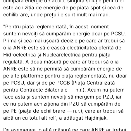
cumpăra energie de acolo, singura soluție pentru ei
este achiziția de energie de pe piața spot și cea de
echilibrare, unde prețurile sunt mult mai mari.
"Pentru piața reglementată, în acest moment
suntem nevoiți să cumpărăm energie doar pe PCSU.
Prima și cea mai ușoară decizie pe care ar trebui să
o ia ANRE este să crească electricitatea oferită de
Hidroelectrica și Nuclearelectrica pentru piața
regulată. A doua măsură pe care ar trebui să o ia
ANRE este să ne permită să cumpărăm energie de
pe alte platforme pentru piața reglementată, nu doar
pe PCSU, dar și de pe PCCB (Piața Centralizată
pentru Contracte Bilateriale — n.r.). Acum nu putem
face asta și suntem nevoiți să mergem pe PZU, iar
ce nu putem achiziționa din PZU să cumpărăm de
pe PE (piața de echilibrare — n.r.), care ar trebui să
aibă un cu totul alt rol", a adăugat Hajdinjak.
De asemenea, o altă măsură pe care ANRE ar trebui