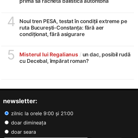
prima sa rachetă balistică autohtonă
4
Noul tren PESA, testat în condiții extreme pe
ruta București-Constanța: fără aer
condiționat, fără asigurare
5
Misterul lui Regalianus
/
un dac, posibil rudă
cu Decebal, împărat roman?
newsletter:
zilnic la orele 9:00 și 21:00
doar dimineața
doar seara