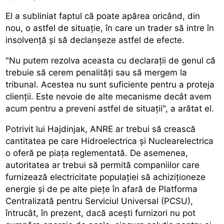
El a subliniat faptul că poate apărea oricând, din
nou, o astfel de situație, în care un trader să intre în
insolvență și să declanșeze astfel de efecte.
"Nu putem rezolva aceasta cu declarații de genul că
trebuie să cerem penalități sau să mergem la
tribunal. Acestea nu sunt suficiente pentru a proteja
clienții. Este nevoie de alte mecanisme decât avem
acum pentru a preveni astfel de situații", a arătat el.
Potrivit lui Hajdinjak, ANRE ar trebui să crească
cantitatea pe care Hidroelectrica și Nuclearelectrica
o oferă pe piața reglementată. De asemenea,
autoritatea ar trebui să permită companiilor care
furnizează electricitate populației să achiziționeze
energie și de pe alte piețe în afară de Platforma
Centralizată pentru Serviciul Universal (PCSU),
întrucât, în prezent, dacă acești furnizori nu pot