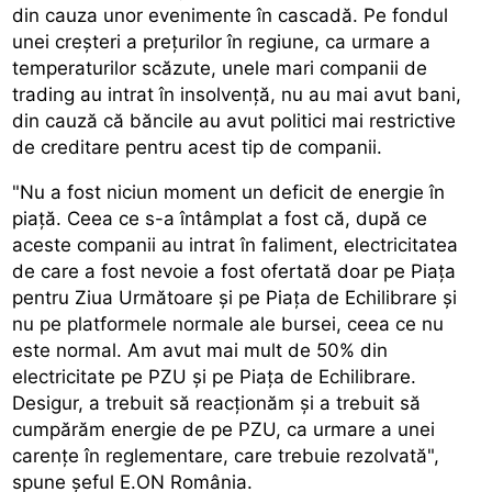
din cauza unor evenimente în cascadă. Pe fondul
unei creșteri a prețurilor în regiune, ca urmare a
temperaturilor scăzute, unele mari companii de
trading au intrat în insolvență, nu au mai avut bani,
din cauză că băncile au avut politici mai restrictive
de creditare pentru acest tip de companii.
"Nu a fost niciun moment un deficit de energie în
piață. Ceea ce s-a întâmplat a fost că, după ce
aceste companii au intrat în faliment, electricitatea
de care a fost nevoie a fost ofertată doar pe Piața
pentru Ziua Următoare și pe Piața de Echilibrare și
nu pe platformele normale ale bursei, ceea ce nu
este normal. Am avut mai mult de 50% din
electricitate pe PZU și pe Piața de Echilibrare.
Desigur, a trebuit să reacționăm și a trebuit să
cumpărăm energie de pe PZU, ca urmare a unei
carențe în reglementare, care trebuie rezolvată",
spune șeful E.ON România.