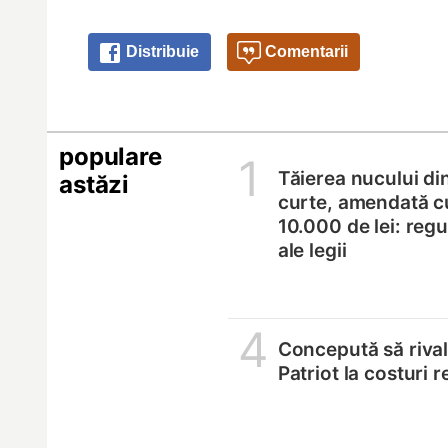
Distribuie
Comentarii
populare
1
Tăierea nucului di
astăzi
curte, amendată c
10.000 de lei: regul
ale legii
4
Concepută să riva
Patriot la costuri 