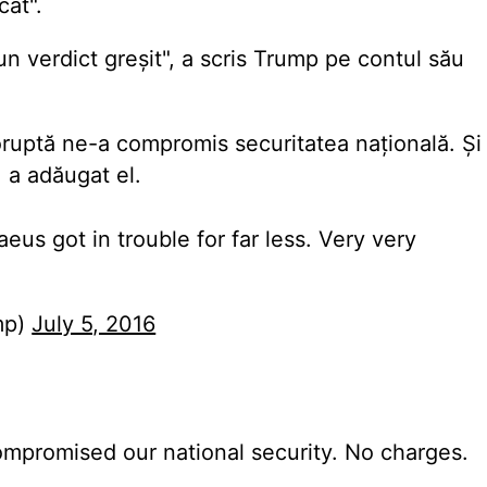
cat".
un verdict greșit", a scris Trump pe contul său
oruptă ne-a compromis securitatea națională. Și
 a adăugat el.
eus got in trouble for far less. Very very
mp)
July 5, 2016
compromised our national security. No charges.