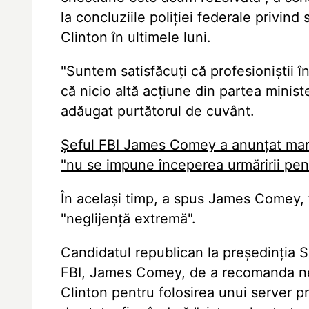
la concluziile poliției federale privind
Clinton în ultimele luni.
"Suntem satisfăcuți că profesioniștii î
că nicio altă acțiune din partea ministe
adăugat purtătorul de cuvânt.
Șeful FBI James Comey a anunțat marți 
"nu se impune începerea urmăririi penal
În același timp, a spus James Comey, 
"neglijență extremă".
Candidatul republican la președinția S
FBI, James Comey, de a recomanda neîn
Clinton pentru folosirea unui server pr