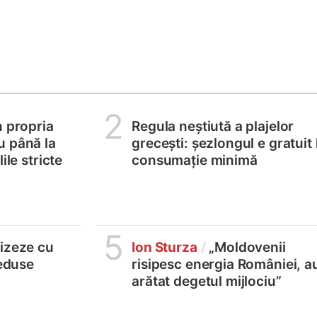
2
n propria
Regula neștiută a plajelor
u până la
grecești: șezlongul e gratuit 
ile stricte
consumație minimă
5
lizeze cu
Ion Sturza
/
„Moldovenii
reduse
risipesc energia României, a
arătat degetul mijlociu”