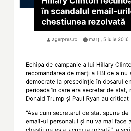
Hillary Clinton recunoa
în scandalul email-uril
chestiunea rezolvată
agerpres.ro
marți, 5 iulie 2016,
Echipa de campanie a lui Hillary Clinto
recomandarea de marți a FBI de a nu s
democrate la președinție în dosarul ema
perioada în care era secretar de stat, 
Donald Trump și Paul Ryan au criticat d
"Așa cum secretarul de stat spune de 
email-ul personalul și nu va mai face 
chestiune este acum rezolvată", a scri