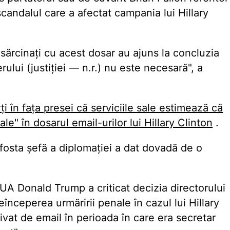
 scandalul care a afectat campania lui Hillary
nsărcinați cu acest dosar au ajuns la concluzia
rului (justiției — n.r.) nu este necesară", a
în fața presei că serviciile sale estimează că
e" în dosarul email-urilor lui Hillary Clinton
.
fosta șefă a diplomației a dat dovadă de o
UA Donald Trump a criticat decizia directorului
ceperea urmăririi penale în cazul lui Hillary
ivat de email în perioada în care era secretar