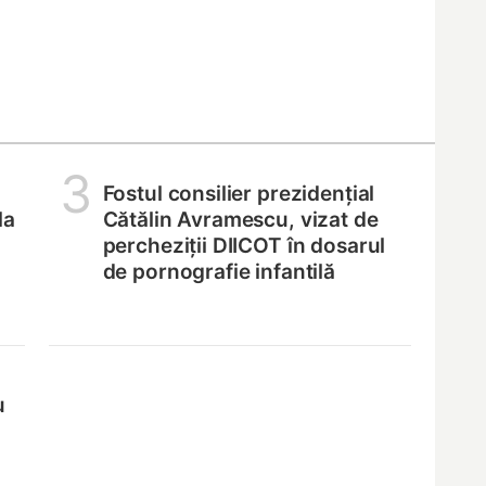
3
Fostul consilier prezidențial
la
Cătălin Avramescu, vizat de
percheziții DIICOT în dosarul
de pornografie infantilă
u