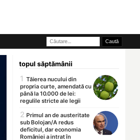
topul săptămânii
1
Tăierea nucului din
propria curte, amendată cu
până la 10.000 de lei:
regulile stricte ale legii
2
Primul an de austeritate
sub Bolojan/
A redus
deficitul, dar economia
României a intrat în