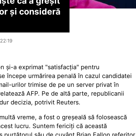
ște că a greșit
or și consideră
 22:19
n și-a exprimat "satisfacția" pentru
e începe urmărirea penală în cazul candidatei
il-urilor trimise de pe un server privat în
relatează AFP. Pe de altă parte, republicanii
ur decizia, potrivit Reuters.
multă vreme, a fost o greșeală să folosească
acest lucru. Suntem fericiți că această
s purtătorul său de cuvânt Brian Fallon referitor