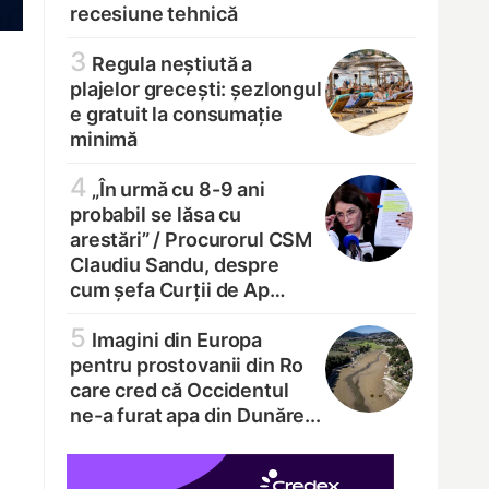
recesiune tehnică
3
Regula neștiută a
plajelor grecești: șezlongul
e gratuit la consumație
minimă
4
„În urmă cu 8-9 ani
probabil se lăsa cu
arestări” /
Procurorul CSM
Claudiu Sandu, despre
cum șefa Curții de Ap…
5
Imagini din Europa
pentru prostovanii din Ro
care cred că Occidentul
ne-a furat apa din Dunăre...