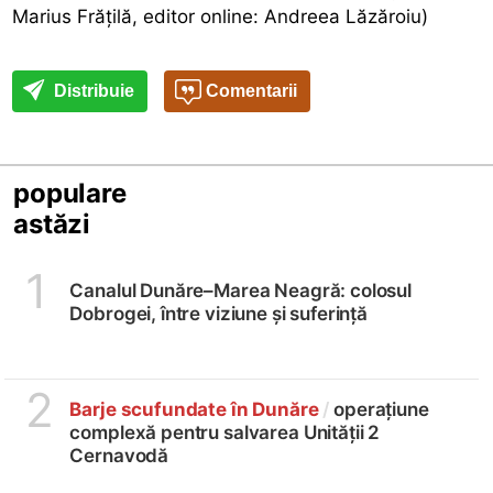
Marius Frățilă, editor online: Andreea Lăzăroiu)
Distribuie
Comentarii
populare
astăzi
1
Canalul Dunăre–Marea Neagră: colosul
Dobrogei, între viziune și suferință
2
Barje scufundate în Dunăre
/
operațiune
complexă pentru salvarea Unității 2
Cernavodă