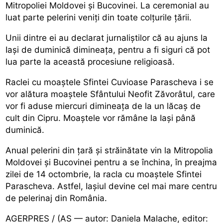
Mitropoliei Moldovei și Bucovinei. La ceremonial au
luat parte pelerini veniți din toate colțurile țării.
Unii dintre ei au declarat jurnaliștilor că au ajuns la
Iași de duminică dimineața, pentru a fi siguri că pot
lua parte la această procesiune religioasă.
Raclei cu moaștele Sfintei Cuvioase Parascheva i se
vor alătura moaștele Sfântului Neofit Zăvorâtul, care
vor fi aduse miercuri dimineața de la un lăcaș de
cult din Cipru. Moaștele vor rămâne la Iași până
duminică.
Anual pelerini din țară și străinătate vin la Mitropolia
Moldovei și Bucovinei pentru a se închina, în preajma
zilei de 14 octombrie, la racla cu moaștele Sfintei
Parascheva. Astfel, Iașiul devine cel mai mare centru
de pelerinaj din România.
AGERPRES / (AS — autor: Daniela Malache, editor: