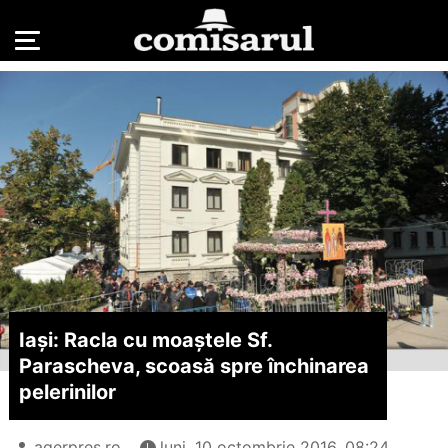
Iași: Racla cu moaștele Sf.
Parascheva, scoasă spre închinarea
pelerinilor
agerpres.ro
luni, 10 octombrie 2016, 08:24