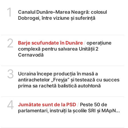
1
Canalul Dunăre–Marea Neagră: colosul
Dobrogei, între viziune și suferință
2
Barje scufundate în Dunăre
/
operațiune
complexă pentru salvarea Unității 2
Cernavodă
3
Ucraina începe producția în masă a
antirachetelor „Freyja” și testează cu succes
prima sa rachetă balistică autohtonă
4
Jumătate sunt de la PSD
/
Peste 50 de
parlamentari, instruiți la școlile SRI și MApN...