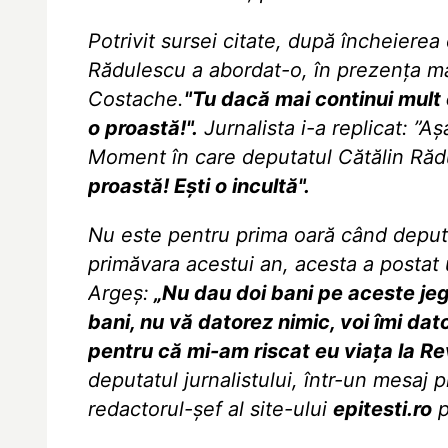
Potrivit sursei citate, după încheierea
Rădulescu a abordat-o, în prezenţa mai 
Costache.
"Tu dacă mai continui mult cu
o proastă!".
Jurnalista i-a replicat: ”Aş
Moment în care deputatul Cătălin Răd
proastă! Eşti o incultă".
Nu este pentru prima oară când deputat
primăvara acestui an, acesta a postat u
Argeş:
„Nu dau doi bani pe aceste jegu
bani, nu vă datorez nimic, voi îmi dato
pentru că mi-am riscat eu viaţa la Rev
deputatul jurnalistului, într-un mesaj pr
redactorul-şef al site-ului
epitesti.ro
p