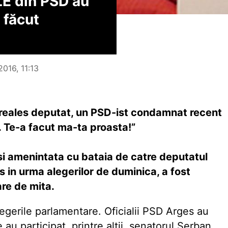
LE din PSD au
 făcut
2016, 11:13
reales deputat, un PSD-ist condamnat recent
i. Te-a facut ma-ta proasta!”
a si amenintata cu bataia de catre deputatul
 in urma alegerilor de duminica, a fost
re de mita.
legerile parlamentare. Oficialii PSD Arges au
 au participat, printre altii, senatorul Serban