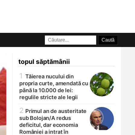
topul săptămânii
1
Tăierea nucului din
propria curte, amendată cu
până la 10.000 de lei:
regulile stricte ale legii
2
Primul an de austeritate
sub Bolojan/
A redus
deficitul, dar economia
României a intrat în