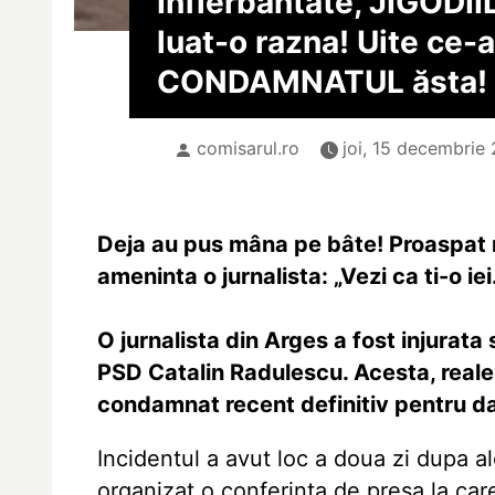
Înfierbântate, JIGODII
luat-o razna! Uite ce-a
CONDAMNATUL ăsta!
comisarul.ro
joi, 15 decembrie 
Deja au pus mâna pe bâte! Proaspat 
ameninta o jurnalista: „Vezi ca ti-o ie
O jurnalista din Arges a fost injurat
PSD Catalin Radulescu. Acesta, reales
condamnat recent definitiv pentru da
Incidentul a avut loc a doua zi dupa a
organizat o conferinta de presa la care