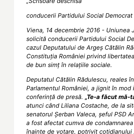
„Scrisoare deschisă
conducerii Partidului Social Democrat
Viena, 14 decembrie 2016 - Uniunea J
solicită conducerii Partidului Social D
cazul Deputatului de Argeș Cătălin Răd
Constituția României privind libertate
de bun simț în relațiile sociale.
Deputatul Cătălin Rădulescu, reales în
Parlamentul României, a jignit în mod i
conferință de presă.
„Te-a făcut mă-ta
atunci când Liliana Costache, de la si
senatorul Șerban Valeca, șeful PSD Arg
a fost afectat cumva de condamnarea 
înainte de votare, potrivit cotidianului