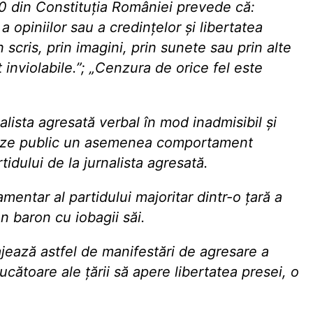
0 din Constituția României prevede că:
 opiniilor sau a credinţelor şi libertatea
in scris, prin imagini, prin sunete sau prin alte
inviolabile.”; „Cenzura de orice fel este
lista agresată verbal în mod inadmisibil și
neze public un asemenea comportament
idului de la jurnalista agresată.
mentar al partidului majoritar dintr-o țară a
 baron cu iobagii săi.
ajează astfel de manifestări de agresare a
ducătoare ale țării să apere libertatea presei, o