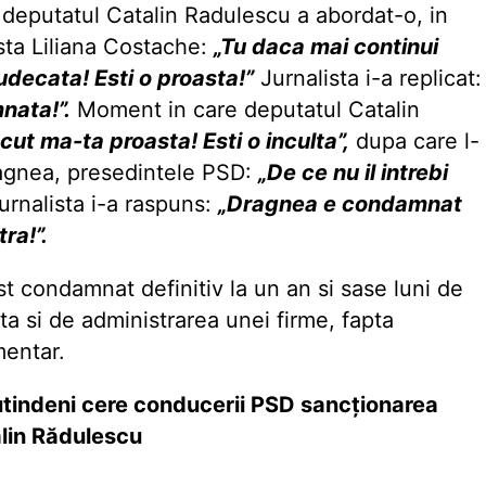
 deputatul Catalin Radulescu a abordat-o, in
ista Liliana Costache:
„Tu daca mai continui
 judecata! Esti o proasta!”
Jurnalista i-a replicat:
mnata!”.
Moment in care deputatul Catalin
cut ma-ta proasta! Esti o inculta”,
dupa care l-
Dragnea, presedintele PSD:
„De ce nu il intrebi
urnalista i-a raspuns:
„Dragnea e condamnat
ra!”.
t condamnat definitiv la un an si sase luni de
a si de administrarea unei firme, fapta
mentar.
utindeni cere conducerii PSD sancționarea
ălin Rădulescu