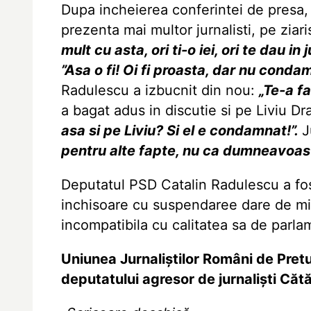
Dupa incheierea conferintei de presa,
prezenta mai multor jurnalisti, pe ziar
mult cu asta, ori ti-o iei, ori te dau in
”Asa o fi! Oi fi proasta, dar nu conda
Radulescu a izbucnit din nou:
„Te-a fa
a bagat adus in discutie si pe Liviu 
asa si pe Liviu? Si el e condamnat!”.
J
pentru alte fapte, nu ca dumneavoast
Deputatul PSD Catalin Radulescu a fos
inchisoare cu suspendaree dare de mit
incompatibila cu calitatea sa de parla
Uniunea Jurnaliștilor Români de Pret
deputatului agresor de jurnaliști Căt