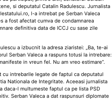
tene, si deputatul Catalin Radulescu. Jurnalista
iilestatului.ro, l-a intrebat pe Serban Valeca
ges a fost afectat cumva de condamnarea
nare definitiva data de ICCJ cu sase zile
escu a izbucnit la adresa ziaristei: „Ba, te-ai
orul Serban Valeca a raspuns totusi la intrebare:
manifeste in vreun fel. Nu am vreo estimare”.
 cu intrebarile legate de faptul ca deputatul
a Nationala de Integritate. Aceeasi jurnalista
ca daca-l multumeste faptul ca pe lista PSD
tiv. Serban Valeca a dat raspunsuri diplomate