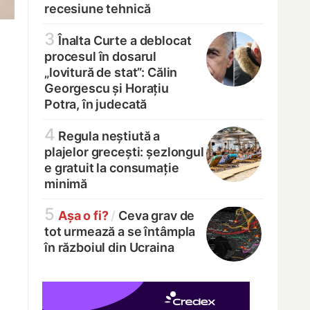
recesiune tehnică
3
Înalta Curte a deblocat
procesul în dosarul
„lovitură de stat”: Călin
Georgescu și Horațiu
Potra, în judecată
4
Regula neștiută a
plajelor grecești: șezlongul
e gratuit la consumație
minimă
5
Așa o fi?
/
Ceva grav de
tot urmează a se întâmpla
în războiul din Ucraina