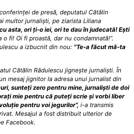
 conferinţei de presă, deputatul Cătălin
multor jurnalişti, pe ziarista Liliana
 asta, ori ţi-o iei, ori te dau în judecată! Eşti
a o fi! Oi fi proastă, dar nu condamnată!”.
ulescu a izbucnit din nou:
"Te-a făcut mă-ta
ul Cătălin Rădulescu jigneşte jurnalişti. În
n mesaj jignitor la adresa unui jurnalist din
ri, sunteţi zero pentru mine, jurnalişti de doi
raţi mie pentru că puteţi scrie şi vorbi liber
oluţie pentru voi jegurilor”,
i-a transmis
ivat. Mesajul a fost distribuit ulterior de
e Facebook.