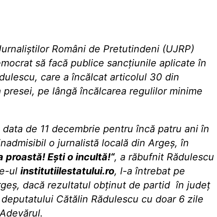
urnaliștilor Români de Pretutindeni (UJRP)
emocrat să facă publice sancțiunile aplicate în
ulescu, care a încălcat articolul 30 din
a presei, pe lângă încălcarea regulilor minime
 data de 11 decembrie pentru încă patru ani în
nadmisibil o jurnalistă locală din Argeș, în
 proastă! Eşti o incultă!“
, a răbufnit Rădulescu
te-ul
institutiilestatului.ro
, l-a întrebat pe
eș, dacă rezultatul obţinut de partid în județ
deputatului Cătălin Rădulescu cu doar 6 zile
 Adevărul.