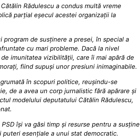
l Cătălin Rădulescu a condus multă vreme
ică parțial eșecul acestei organizații la
program de susținere a presei, în special a
onfruntate cu mari probleme. Dacă la nivel
de imunitatea vizibilității, care îi mai apără de
timorați, fiind supuși unor presiuni inimaginabile.
grumată în scopuri politice, reușindu-se
ie, de a avea un corp jurnalistic fără apărare și
ectul modelului deputatului Cătălin Rădulescu,
onat.
SD își va găsi timp și resurse pentru a susține
nei puteri esențiale a unui stat democratic.