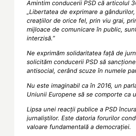
Amintim conducerii PSD că articolul 3
„Libertatea de exprimare a gândurilor, a
creaţiilor de orice fel, prin viu grai, pr
mijloace de comunicare în public, sunt 
interzisă.”
Ne exprimăm solidaritatea față de jurna
solicităm conducerii PSD să sancțio
antisocial, cerând scuze în numele part
Nu este imaginabil ca în 2016, un parla
Uniunii Europene să se comporte ca un
Lipsa unei reacții publice a PSD încur
jurnaliștilor. Este datoria forurilor con
valoare fundamentală a democrației.