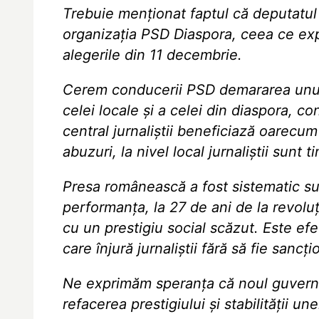
Trebuie menționat faptul că deputatu
organizația PSD Diaspora, ceea ce expl
alegerile din 11 decembrie.
Cerem conducerii PSD demararea unui 
celei locale și a celei din diaspora, c
central jurnaliștii beneficiază oarecum 
abuzuri, la nivel local jurnaliștii sunt 
Presa românească a fost sistematic su
performanța, la 27 de ani de la revoluț
cu un prestigiu social scăzut. Este ef
care înjură jurnaliștii fără să fie sancți
Ne exprimăm speranța că noul guvern P
refacerea prestigiului și stabilității u