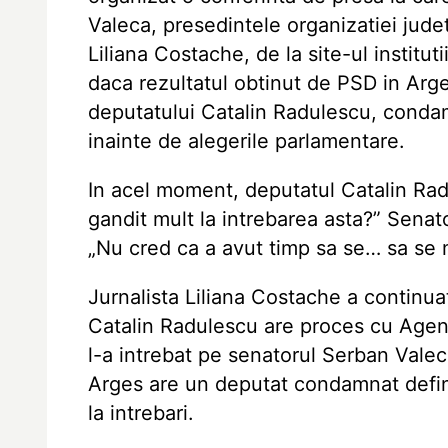
Valeca, presedintele organizatiei jude
Liliana Costache, de la site-ul institut
daca rezultatul obtinut de PSD in Ar
deputatului Catalin Radulescu, condam
inainte de alegerile parlamentare.
In acel moment, deputatul Catalin Radul
gandit mult la intrebarea asta?” Senat
„Nu cred ca a avut timp sa se… sa se 
Jurnalista Liliana Costache a continuat
Catalin Radulescu are proces cu Agenti
l-a intrebat pe senatorul Serban Vale
Arges are un deputat condamnat defini
la intrebari.