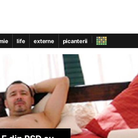
mie
life
externe
picanterii