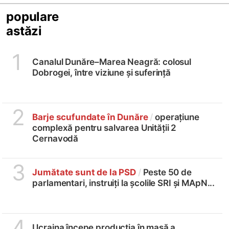
populare
astăzi
1
Canalul Dunăre–Marea Neagră: colosul
Dobrogei, între viziune și suferință
2
Barje scufundate în Dunăre
/
operațiune
complexă pentru salvarea Unității 2
Cernavodă
3
Jumătate sunt de la PSD
/
Peste 50 de
parlamentari, instruiți la școlile SRI și MApN...
4
Ucraina începe producția în masă a