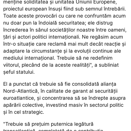
menține soliditatea și unitatea Uniunii Europene,
proiectul european însuși fiind sub semnul întrebării.
Toate aceste provocări cu care ne confruntăm acum
nu doar pun la îndoială securitatea; ele distrug
încrederea în sânul societăților noastre între oameni,
țări și actori politici internaționali. Ne regăsim acum
într-o situație care reclamă mai mult decât reacție și
adaptare la circumstanțe și la evoluții continue ale
mediului internațional. Trebuie să ne redefinim
viitorul, plecând de la aceste realități", a subliniat
șeful statului.
El a punctat că trebuie să fie consolidată alianța
Nord-Atlantică, în calitate de garant al securității
euroatlantice, și concentrarea să se îndrepte asupra
apărării colective, investind masiv în sectorul politic
și în cel strategic.
"Trebuie să prețuim puternica legătură
transatlantică, completată de o contribuție