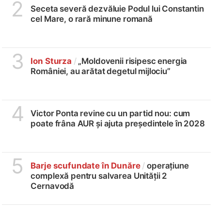
2
Seceta severă dezvăluie Podul lui Constantin
cel Mare, o rară minune romană
3
Ion Sturza
/
„Moldovenii risipesc energia
României, au arătat degetul mijlociu”
4
Victor Ponta revine cu un partid nou: cum
poate frâna AUR și ajuta președintele în 2028
5
Barje scufundate în Dunăre
/
operațiune
complexă pentru salvarea Unității 2
Cernavodă