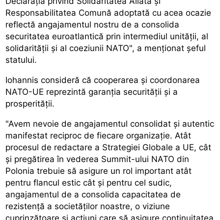
Declarația privind Solidaritatea Aliată și
Responsabilitatea Comună adoptată cu acea ocazie
reflectă angajamentul nostru de a consolida
securitatea euroatlantică prin intermediul unității, al
solidarității și al coeziunii NATO", a menționat șeful
statului.
Iohannis consideră că cooperarea și coordonarea
NATO-UE reprezintă garanția securității și a
prosperității.
"Avem nevoie de angajamentul consolidat și autentic
manifestat reciproc de fiecare organizație. Atât
procesul de redactare a Strategiei Globale a UE, cât
și pregătirea în vederea Summit-ului NATO din
Polonia trebuie să asigure un rol important atât
pentru flancul estic cât și pentru cel sudic,
angajamentul de a consolida capacitatea de
rezistență a societăților noastre, o viziune
cuprinzătoare și acțiuni care să asigure continuitatea