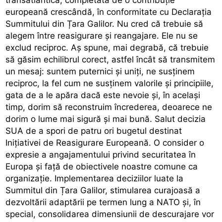
europeană crescândă, în conformitate cu Declarația
Summitului din Țara Galilor. Nu cred că trebuie să
alegem între reasigurare și reangajare. Ele nu se
exclud reciproc. Aș spune, mai degrabă, că trebuie
să găsim echilibrul corect, astfel încât să transmitem
un mesaj: suntem puternici și uniți, ne susținem
reciproc, la fel cum ne susținem valorile și principiile,
gata de a le apăra dacă este nevoie și, în același
timp, dorim să reconstruim încrederea, deoarece ne
dorim o lume mai sigură și mai bună. Salut decizia
SUA de a spori de patru ori bugetul destinat
Inițiativei de Reasigurare Europeană. O consider o
expresie a angajamentului privind securitatea în
Europa și față de obiectivele noastre comune ca
organizație. Implementarea deciziilor luate la
Summitul din Țara Galilor, stimularea curajoasă a
dezvoltării adaptării pe termen lung a NATO și, în
special, consolidarea dimensiunii de descurajare vor