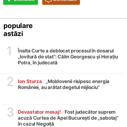
populare
astăzi
1
Înalta Curte a deblocat procesul în dosarul
„lovitură de stat”: Călin Georgescu și Horațiu
Potra, în judecată
2
Ion Sturza
/
„Moldovenii risipesc energia
României, au arătat degetul mijlociu”
3
Devastator mesaj!
/
Fost judecător suprem
acuză Curtea de Apel București de „sabotaj”
în cazul Negoiță