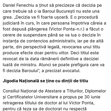
Daniel Fenechiu a ţinut să precizeze că decizia pe
care trebuie să o ia Baroul Bucureşti nu este una
grea. „Decizia va fi foarte uşoară. E o procedură
judiciară în curs, în care persoana împotriva căreia a
fost depusă plângerea (Victor Ponta-n.r.) a făcut o
cerere de suspendare până se va lua o decizie în
instanţa de contencios administrativ, iar pe de altă
parte, din perspectivă legală, revocarea unui titlu
produce efecte doar pentru viitor. Deci titlul este
revocat de la data rămânerii definitive a deciziei
luată de ministru. Atunci se poate prefigura care va
fi decizia Baroului“, a precizat avocatul.
Jigodia Națională se ţine cu dinţii de titlu
Consiliul Naţional de Atestare a Titlurilor, Diplomelor
şi Certificatelor Universitare a propus pe 30 iunie
retragerea titlului de doctor al lui Victor Ponta,
pentru că teza sa de doctorat nu respectă