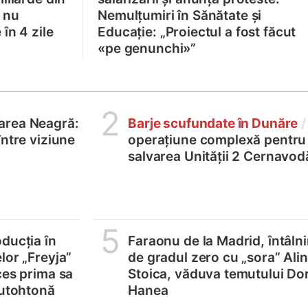
 nu
Nemulțumiri în Sănătate și
în 4 zile
Educație: „Proiectul a fost făcut
«pe genunchi»”
2
area Neagră:
Barje scufundate în Dunăre
/
între viziune
operațiune complexă pentru
salvarea Unității 2 Cernavod
5
ducția în
Faraonu de la Madrid, întâlni
lor „Freyja”
de gradul zero cu „sora” Ali
ces prima sa
Stoica, văduva temutului Do
autohtonă
Hanea