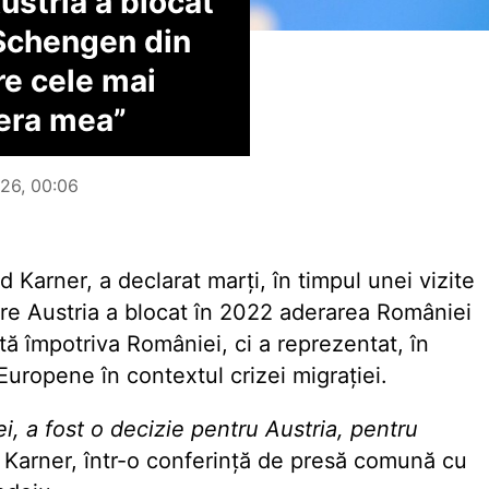
ustria a blocat
 Schengen din
re cele mai
riera mea”
026, 00:06
d Karner, a declarat marți, în timpul unei vizite
are Austria a blocat în 2022 aderarea României
tă împotriva României, ci a reprezentat, în
Europene în contextul crizei migrației.
i, a fost o decizie pentru Austria, pentru
 Karner, într-o conferință de presă comună cu