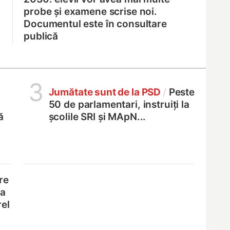
probe și examene scrise noi.
Documentul este în consultare
publică
3
Jumătate sunt de la PSD
/
Peste
50 de parlamentari, instruiți la
ă
școlile SRI și MApN...
re
na
rel