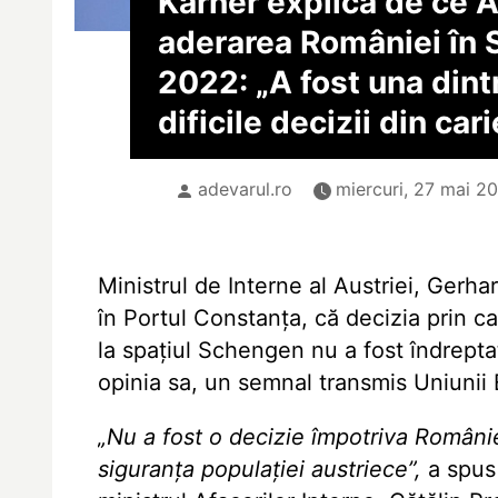
Karner explică de ce A
aderarea României în
2022: „A fost una dint
dificile decizii din ca
adevarul.ro
miercuri, 27 mai 2
Ministrul de Interne al Austriei, Gerhar
în Portul Constanța, că
decizia prin c
la spațiul Schengen
nu a fost îndrepta
opinia sa, un semnal transmis Uniunii 
„Nu a fost o decizie împotriva Românie
siguranța populației austriece”,
a spus