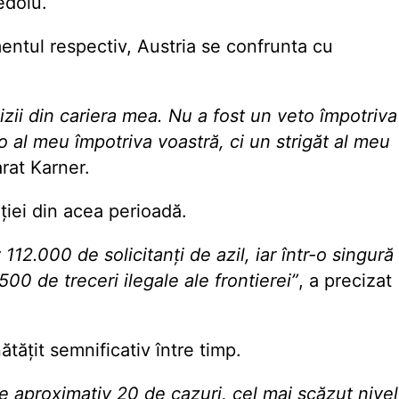
edoiu.
mentul respectiv, Austria se confrunta cu
cizii din cariera mea. Nu a fost un veto împotriva
o al meu împotriva voastră, ci un strigăt al meu
rat Karner.
ației din acea perioadă.
112.000 de solicitanți de azil, iar într-o singură
00 de treceri ilegale ale frontierei”
, a precizat
ătățit semnificativ între timp.
e aproximativ 20 de cazuri, cel mai scăzut nivel