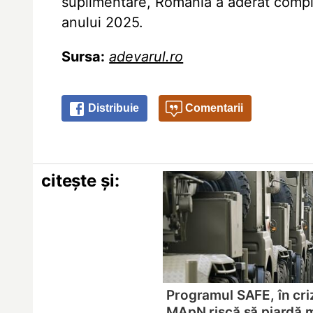
suplimentare, România a aderat complet
anului 2025.
Sursa:
adevarul.ro
Distribuie
Comentarii
citește și:
Programul SAFE, în cri
MApN riscă să piardă m