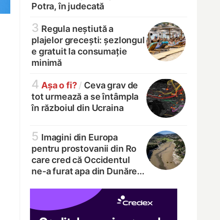
Potra, în judecată
3
Regula neștiută a
plajelor grecești: șezlongul
e gratuit la consumație
minimă
4
Așa o fi?
/
Ceva grav de
tot urmează a se întâmpla
în războiul din Ucraina
5
Imagini din Europa
pentru prostovanii din Ro
care cred că Occidentul
ne-a furat apa din Dunăre...