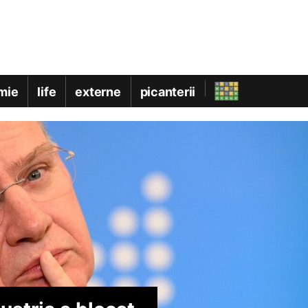
mie
life
externe
picanterii