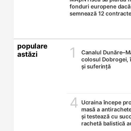
fonduri europene dacă
semnează 12 contracte 
populare
1
Canalul Dunăre–M
astăzi
colosul Dobrogei, 
și suferință
4
Ucraina începe pro
masă a antirachete
și testează cu suc
rachetă balistică 