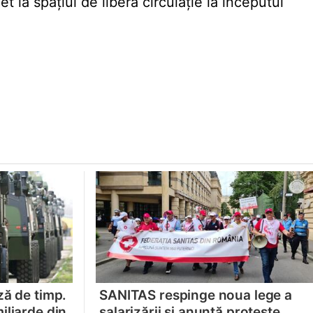
 la spațiul de liberă circulație la începutul
ză de timp.
SANITAS respinge noua lege a
iliarde din
salarizării și anunță proteste.