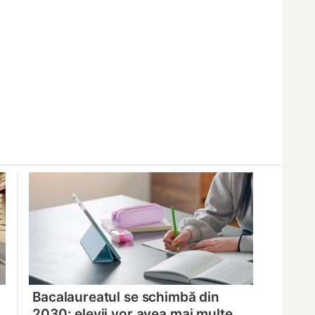
Bacalaureatul se schimbă din
2030: elevii vor avea mai multe