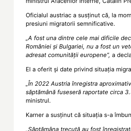
ministrul Afacerilor Interne, Cătălin Pr
Oficialul austriac a susținut că, la mo
presiuni migratorii semnificative.
„A fost una dintre cele mai dificile de
României și Bulgariei, nu a fost un vet
adresat comunității europene”,
a decla
El a oferit și date privind situația migr
„În 2022 Austria înregistra aproximativ 
săptămână fuseseră raportate circa 3.5
ministrul.
Karner a susținut că situația s-a îmbun
„Săptămâna trecută au fost înregistrat