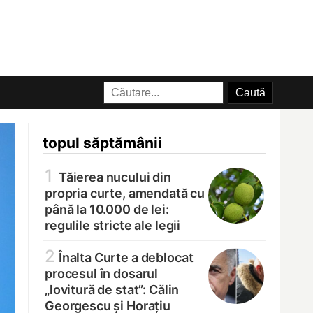
topul săptămânii
1
Tăierea nucului din
propria curte, amendată cu
până la 10.000 de lei:
regulile stricte ale legii
2
Înalta Curte a deblocat
procesul în dosarul
„lovitură de stat”: Călin
Georgescu și Horațiu