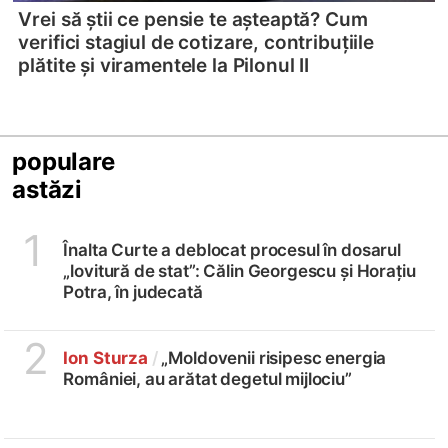
Vrei să știi ce pensie te așteaptă? Cum
verifici stagiul de cotizare, contribuțiile
plătite și viramentele la Pilonul II
populare
astăzi
1
Înalta Curte a deblocat procesul în dosarul
„lovitură de stat”: Călin Georgescu și Horațiu
Potra, în judecată
2
Ion Sturza
/
„Moldovenii risipesc energia
României, au arătat degetul mijlociu”