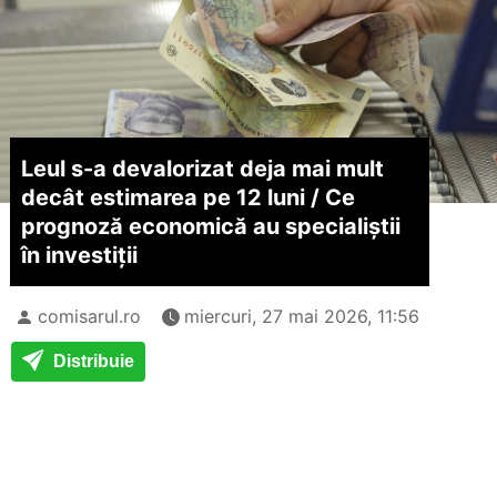
Leul s-a devalorizat deja mai mult
decât estimarea pe 12 luni /
Ce
prognoză economică au specialiștii
în investiții
comisarul.ro
miercuri, 27 mai 2026, 11:56
Distribuie