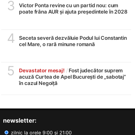
3
Victor Ponta revine cu un partid nou: cum
poate frâna AUR și ajuta președintele în 2028
4
Seceta severă dezvăluie Podul lui Constantin
cel Mare, o rară minune romană
5
Devastator mesaj!
/
Fost judecător suprem
acuză Curtea de Apel București de „sabotaj”
în cazul Negoiță
newsletter:
zilnic la orele 9:00 și 21:00