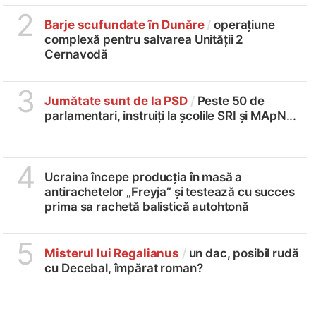
2
Barje scufundate în Dunăre
/
operațiune
complexă pentru salvarea Unității 2
Cernavodă
3
Jumătate sunt de la PSD
/
Peste 50 de
parlamentari, instruiți la școlile SRI și MApN...
4
Ucraina începe producția în masă a
antirachetelor „Freyja” și testează cu succes
prima sa rachetă balistică autohtonă
5
Misterul lui Regalianus
/
un dac, posibil rudă
cu Decebal, împărat roman?