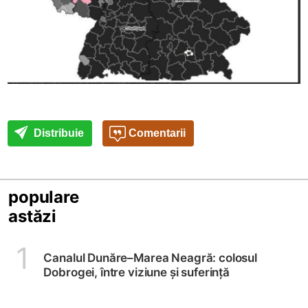
Distribuie
Comentarii
populare
astăzi
1
Canalul Dunăre–Marea Neagră: colosul
Dobrogei, între viziune și suferință