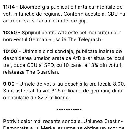
11:14 -
Bloomberg a publicat o harta cu intentiile de
vot, in functie de regiune. Conform acesteia, CDU nu
ar trebui sa-si faca niciun fel de griji.
10:50 -
Sprijinul pentru AfD este cel mai puternic in
nord-estul Germaniei, scrie The Telegraph.
10:00
- Ultimele cinci sondaje, publicate inainte de
deschiderea urnelor, arata ca AfD s-ar situa pe locul
trei, dupa CDU si SPD, cu 10 pana la 13% din voturi,
relateaza The Guardian.
9:00 -
Urnele de vot s-au deschis la ora locala 8.00.
Sunt asteptati la vot 61,5 milioane de germani, dintr-
o populatie de 82,7 milioane.
-----------
Potrivit celor mai recente sondaje, Uniunea Crestin-
Democrata a lui Merkel ar urma sa obtina un scor de