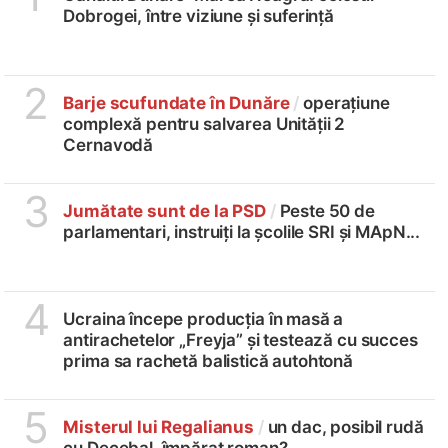
Dobrogei, între viziune și suferință
2
Barje scufundate în Dunăre
/
operațiune
complexă pentru salvarea Unității 2
Cernavodă
3
Jumătate sunt de la PSD
/
Peste 50 de
parlamentari, instruiți la școlile SRI și MApN...
4
Ucraina începe producția în masă a
antirachetelor „Freyja” și testează cu succes
prima sa rachetă balistică autohtonă
5
Misterul lui Regalianus
/
un dac, posibil rudă
cu Decebal, împărat roman?