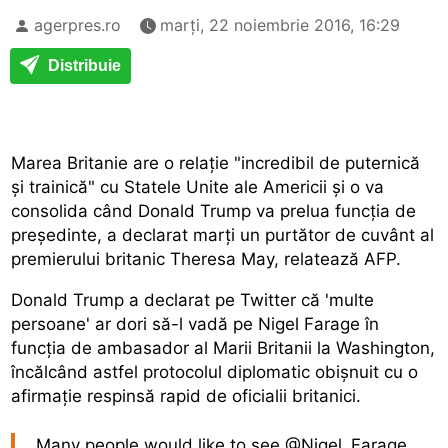
agerpres.ro
marți, 22 noiembrie 2016, 16:29
Distribuie
Marea Britanie are o relație "incredibil de puternică
și trainică" cu Statele Unite ale Americii și o va
consolida când Donald Trump va prelua funcția de
președinte, a declarat marți un purtător de cuvânt al
premierului britanic Theresa May, relatează AFP.
Donald Trump a declarat pe Twitter că 'multe
persoane' ar dori să-l vadă pe Nigel Farage în
funcția de ambasador al Marii Britanii la Washington,
încălcând astfel protocolul diplomatic obișnuit cu o
afirmație respinsă rapid de oficialii britanici.
Many people would like to see
@Nigel_Farage