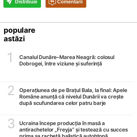
Distribuie
Comentarii
populare
astăzi
1
Canalul Dunăre–Marea Neagră: colosul
Dobrogei, între viziune și suferință
2
Operațiunea de pe Brațul Bala, la final: Apele
Române anunță că nivelul Dunării va crește
după scufundarea celor patru barje
3
Ucraina începe producția în masă a
antirachetelor „Freyja” și testează cu succes
prima sa rachetă balistică autohtonă