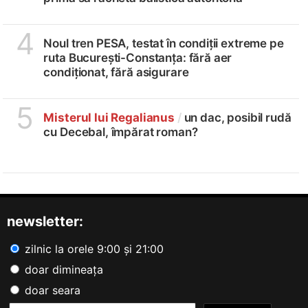
4
Noul tren PESA, testat în condiții extreme pe
ruta București-Constanța: fără aer
condiționat, fără asigurare
5
Misterul lui Regalianus
/
un dac, posibil rudă
cu Decebal, împărat roman?
newsletter:
zilnic la orele 9:00 și 21:00
doar dimineața
doar seara