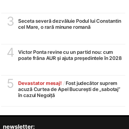
3
Seceta severă dezvăluie Podul lui Constantin
cel Mare, o rară minune romană
4
Victor Ponta revine cu un partid nou: cum
poate frâna AUR și ajuta președintele în 2028
5
Devastator mesaj!
/
Fost judecător suprem
acuză Curtea de Apel București de „sabotaj”
în cazul Negoiță
newsletter: