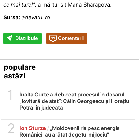
ce mai tare!”
, a mărturisit Maria Sharapova.
Sursa:
adevarul.ro
Distribuie
Comentarii
populare
astăzi
1
Înalta Curte a deblocat procesul în dosarul
„lovitură de stat”: Călin Georgescu și Horațiu
Potra, în judecată
2
Ion Sturza
/
„Moldovenii risipesc energia
României, au arătat degetul mijlociu”