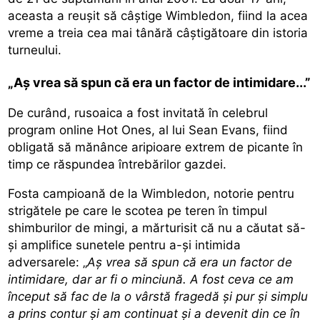
aceasta a reușit să câștige Wimbledon, fiind la acea
vreme a treia cea mai tânără câștigătoare din istoria
turneului.
„Aș vrea să spun că era un factor de intimidare...”
De curând, rusoaica a fost invitată în celebrul
program online Hot Ones, al lui Sean Evans, fiind
obligată să mănânce aripioare extrem de picante în
timp ce răspundea întrebărilor gazdei.
Fosta campioană de la Wimbledon, notorie pentru
strigătele pe care le scotea pe teren în timpul
shimburilor de mingi, a mărturisit că
nu a căutat să-
și amplifice sunetele
pentru a-și intimida
adversarele: „
Aș vrea să spun că era un factor de
intimidare, dar ar fi o minciună. A fost ceva ce am
început să fac de la o vârstă fragedă și pur și simplu
a prins contur și am continuat și a devenit din ce în