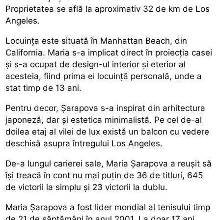
Proprietatea se află la aproximativ 32 de km de Los
Angeles.
Locuința este situată în Manhattan Beach, din
California. Maria s-a implicat direct în proiecția casei
și s-a ocupat de design-ul interior și eterior al
acesteia, fiind prima ei locuință personală, unde a
stat timp de 13 ani.
Pentru decor, Șarapova s-a inspirat din arhitectura
japoneză, dar și estetica minimalistă. Pe cel de-al
doilea etaj al vilei de lux există un balcon cu vedere
deschisă asupra întregului Los Angeles.
De-a lungul carierei sale, Maria Șarapova a reușit să
își treacă în cont nu mai puțin de 36 de titluri, 645
de victorii la simplu și 23 victorii la dublu.
Maria Șarapova a fost lider mondial al tenisului timp
de 21 de săptămâni în anul 2001. La doar 17 ani,