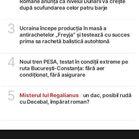
Române anunță că nivelul Dunării va crește
după scufundarea celor patru barje
3
Ucraina începe producția în masă a
antirachetelor „Freyja” și testează cu succes
prima sa rachetă balistică autohtonă
4
Noul tren PESA, testat în condiții extreme pe
ruta București-Constanța: fără aer
condiționat, fără asigurare
5
Misterul lui Regalianus
/
un dac, posibil rudă
cu Decebal, împărat roman?