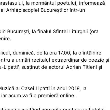
parastasului, la mormântul poetului, informează
al Arhiepiscopiei Bucureştilor într-un
in Bucureşti, la finalul Sfintei Liturghii (ora
enire.
licul, duminică, de la ora 17,00, la o întâlnire
ntru a urmări recitalul extraordinar de poezie şi
atti', susţinut de actorul Adrian Titieni şi
uzică al Casei Lipatti în anul 2018, la
 iar acum va fi o premieră online.
ţionaţi ascultând versurile poetului sufletului