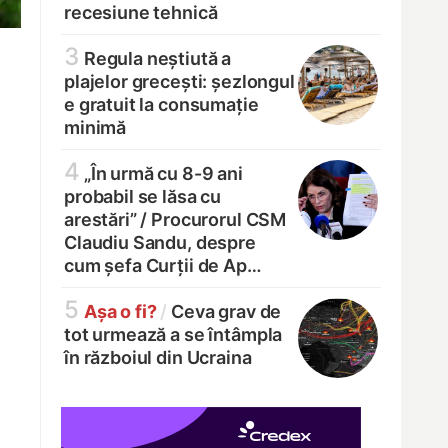
recesiune tehnică
3
Regula neștiută a
plajelor grecești: șezlongul
e gratuit la consumație
minimă
4
„În urmă cu 8-9 ani
probabil se lăsa cu
arestări” /
Procurorul CSM
Claudiu Sandu, despre
cum șefa Curții de Ap…
5
Așa o fi?
/
Ceva grav de
tot urmează a se întâmpla
în războiul din Ucraina