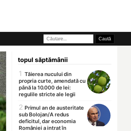
topul săptămânii
1
Tăierea nucului din
propria curte, amendată cu
până la 10.000 de lei:
regulile stricte ale legii
2
Primul an de austeritate
sub Bolojan/
A redus
deficitul, dar economia
României a intrat în