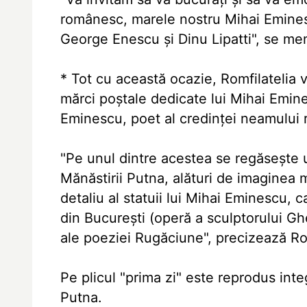
românesc, marele nostru Mihai Emines
George Enescu şi Dinu Lipatti", se me
* Tot cu această ocazie, Romfilatelia v
mărci poştale dedicate lui Mihai Emin
Eminescu, poet al credinţei neamului 
"Pe unul dintre acestea se regăseşte u
Mănăstirii Putna, alături de imaginea mă
detaliu al statuii lui Mihai Eminescu, 
din Bucureşti (operă a sculptorului Gh
ale poeziei Rugăciune", precizează Rom
Pe plicul "prima zi" este reprodus int
Putna.