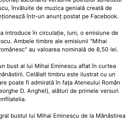
cu, învăluite de muzica genială creată de
nţionează într-un anunţ postat pe Facebook.
a introduce în circulaţie, luni, o emisiune de
escu. Ambele timbre ale emisiunii "Mihai
românesc" au valoarea nominală de 8,50 lei.
n bust al lui Mihai Eminescu aflat în curtea
năstirii. Celălalt timbru este ilustrat cu un
care poate fi admirată în faţa Ateneului Român
eorghe D. Anghel), alături de primele versuri
filatelia.
egral bustul lui Mihai Eminescu de la Mănăstirea