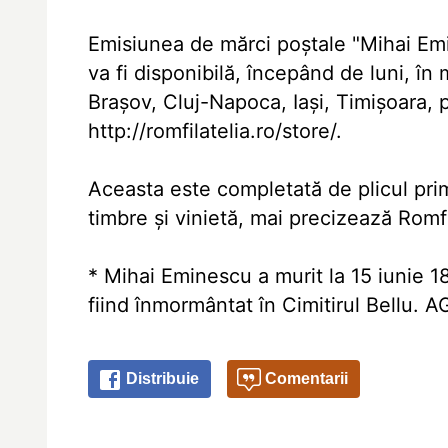
Emisiunea de mărci poştale "Mihai Em
va fi disponibilă, începând de luni, în
Braşov, Cluj-Napoca, Iaşi, Timişoara, 
http://romfilatelia.ro/store/.
Aceasta este completată de plicul prim
timbre şi vinietă, mai precizează Romfi
* Mihai Eminescu a murit la 15 iunie 18
fiind înmormântat în Cimitirul Bellu.
Distribuie
Comentarii