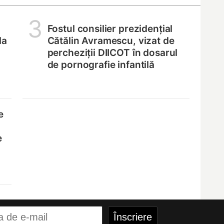
3
Fostul consilier prezidențial
la
Cătălin Avramescu, vizat de
percheziții DIICOT în dosarul
de pornografie infantilă
e
e