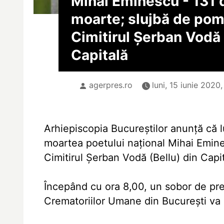
Mihai Eminescu - 131 d
moarte; slujbă de pom
Cimitirul Şerban Vodă 
Capitală
agerpres.ro
luni, 15 iunie 2020
Arhiepiscopia Bucureştilor anunţă că lu
moartea poetului naţional Mihai Emines
Cimitirul Şerban Vodă (Bellu) din Capit
Începând cu ora 8,00, un sobor de preoţ
Crematoriilor Umane din Bucureşti va of