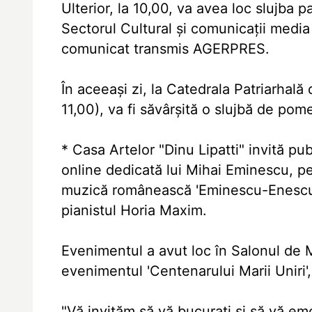
Ulterior, la 10,00, va avea loc slujba 
Sectorul Cultural şi comunicaţii media 
comunicat transmis AGERPRES.
În aceeaşi zi, la Catedrala Patriarhală d
11,00), va fi săvârşită o slujbă de pom
* Casa Artelor "Dinu Lipatti" invită pub
online dedicată lui Mihai Eminescu, pe
muzică românească 'Eminescu-Enescu-Lip
pianistul Horia Maxim.
Evenimentul a avut loc în Salonul de M
evenimentul 'Centenarului Marii Uniri',
"Vă invităm să vă bucuraţi şi să vă emo