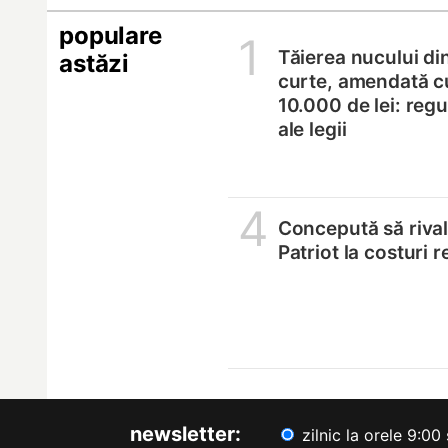
populare
1
Tăierea nucului di
astăzi
curte, amendată c
10.000 de lei: regul
ale legii
4
Concepută să riva
Patriot la costuri 
newsletter:
zilnic la orele 9:00 