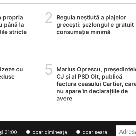
2
n propria
Regula neștiută a plajelor
u până la
grecești: șezlongul e gratuit 
ile stricte
consumație minimă
5
lizeze cu
Marius Oprescu, președintel
reduse
CJ și al PSD Olt, publică
factura ceasului Cartier, car
nu apare în declarațiile de
avere
și 21:00
doar dimineața
doar seara