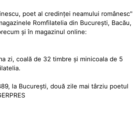
inescu, poet al credinţei neamului românesc"
 magazinele Romfilatelia din Bucureşti, Bacău,
precum şi în magazinul online:
a zi, coală de 32 timbre şi minicoala de 5
latelia.
89, la Bucureşti, două zile mai târziu poetul
 AGERPRES