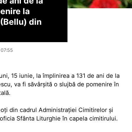
e ani de la
enire la
(Bellu) din
, 07:55
ni, 15 iunie, la împlinirea a 131 de ani de la
cu, va fi săvârşită o slujbă de pomenire în
ală.
i din cadrul Administraţiei Cimitirelor şi
icia Sfânta Liturghie în capela cimitirului.